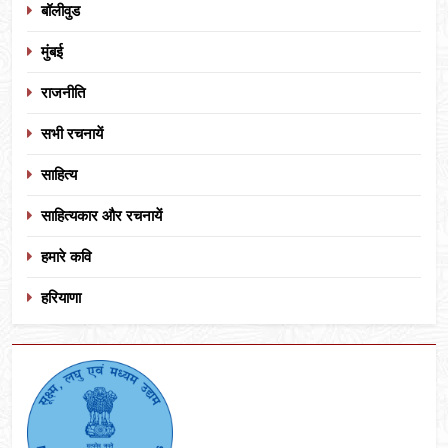
बॉलीवुड
मुंबई
राजनीति
सभी रचनायें
साहित्य
साहित्यकार और रचनायें
हमारे कवि
हरियाणा