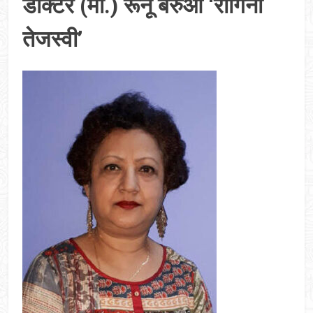
डॉक्टर (मा.) रूनू बरुआ ‘रागिनी
तेजस्वी’