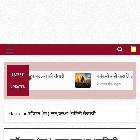
MENU
ैतिक व्यवस्था बदलने की तैयारी
LATEST
कॉकरोच से क्रांति तक
2 Months Ago
UPDATES
Home
डॉक्टर (मा.) रूनू बरुआ ‘रागिनी तेजस्वी’