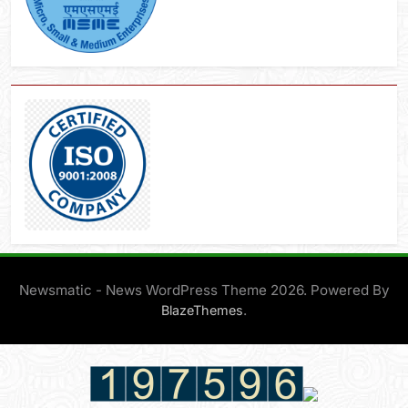
Newsmatic - News WordPress Theme 2026. Powered By
.
BlazeThemes