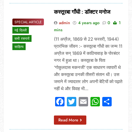
कस्तूरबा गाँधी : डॉक्टर मनोज
SPECIAL ARTICLE
admin
4 years ago
0
1
mins
नई दिल्ली
सभी रचनायें
(11 अप्रैल, 1869 से 22 फरवरी, 1944)
प्रारंभिक जीवन :- कस्तूरबा गाँधी का जन्म 11
साहित्य
अप्रैल सन् 1869 में काठियावाड़ के पोरबंदर
नगर में हुआ था। कस्तूरबा के पिता
‘गोकुलदास मकनजी’ एक साधारण व्यापारी थे
और कस्तूरबा उनकी तीसरी संतान थी। उस
जमाने में ज्यादातर लोग अपनी बेटियों को पढ़ाते
नहीं थे और विवाह भी…
Facebook
Twitter
Email
Whats
Sha
Read More