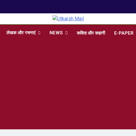
arsh Mail
 , Articles, Literature in Hindi and English
लेखक और रचनाएं
NEWS
कविता और कहानी
E-PAPER