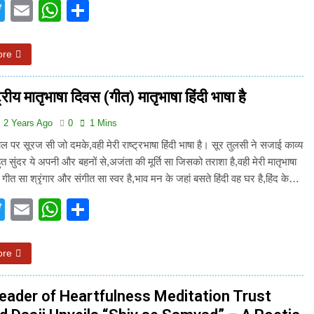
acebook
Twitter
Email
WhatsApp
Share
न’ (सम्पादकीय)
अबकी बार हुए न पार
2 Years Ago
ore
न को मिला बेस्ट वालंटियर अवॉर्ड–लाल बिहारी लाल
समाज सेवा
2 Years A
्रीय मातृभाषा दिवस (गीत) मातृभाषा हिंदी भाषा है
ा दिवस “ की बहुत बहुत बधाई
भारत रत्न जननायक कर्पूरी ठाकुर
3 Years Ago
2 Years Ago
0
1 Mins
– मनमोहन शर्मा ‘शरण’ (सम्पादकीय )
ल पर सूरज सी जो दमके,वही मेरी राष्ट्रभाषा हिंदी भाषा है। सूर तुलसी ने सजाई काव्य
हुत सुंदर ये अपनी और बहनों से,अजंता की मूर्ति सा जिसको तराशा है,वही मेरी मातृभाषा
0-18 फरवरी) में अनुराधा प्रकाशन के स्टाल पर अपनी पुस्तक को प्रदर्शित/विमोचन ह
। गीत सा श्रृंगार और संगीत सा स्वर है,भाव मन के जहां बसते हिंदी वह घर है,हिंद के…
 हिंदी भाषा की स्वीकृति
मत बहाओ खून
acebook
Twitter
Email
WhatsApp
Share
3 Years Ago
्पादकीय : इंडिया / भारत , जी-20 में ‘भार-त’ का चमका सितारा
ore
 आर हरि कुमार ने किया अनुराधा प्रकाशन की पुस्तकों एवं ‘उत्कर्ष मेल’ का लोकार
leader of Heartfulness Meditation Trust
े भव्यभाल पर एक सुरम्य तिलकहैं
श्री हनुमानजी का जन्म महोत