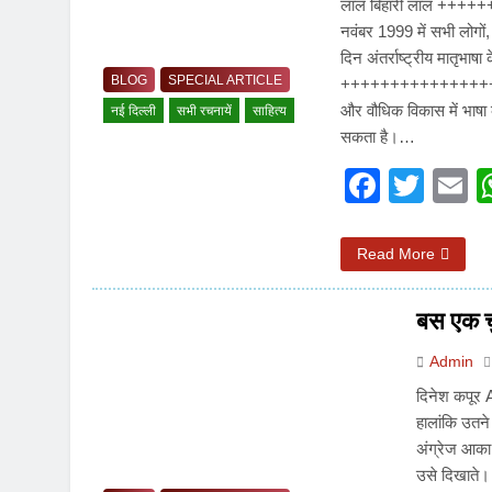
लाल बिहारी लाल ++
नवंबर 1999 में सभी लोगों, 
दिन अंतर्राष्ट्रीय मातृभाष
BLOG
SPECIAL ARTICLE
+++++++++++++++
और वौधिक विकास में भाषा क
नई दिल्ली
सभी रचनायें
साहित्य
सकता है।…
Faceb
Twit
E
Read More
बस एक चु
Admin
दिनेश कपूर
हालांकि उतन
अंग्रेज आका 
उसे दिखाते