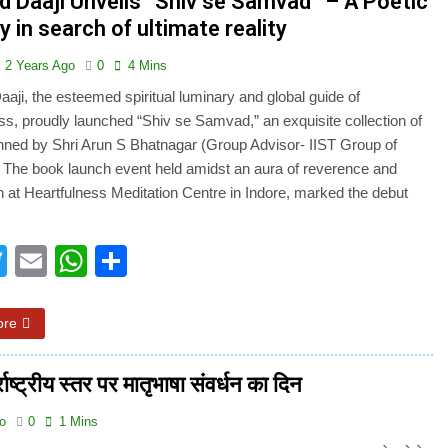
d Daaji Unveils “Shiv se Samvad” – A Poetic
3 Years Ago
 in search of ultimate reality
अंतरराष्ट्रीय मित्रता दिवस पर विशेष “किताबों के पन्नों से लेकर अनकही कहानियों तक”
2 Years Ago
0
4 Mins
पा सरकारों से जवाबदेही कब?
कहां चला गया पुलिस के हाथों में
aji, the esteemed spiritual luminary and global guide of
5 Days Ago
ss, proudly launched “Shiv se Samvad,” an exquisite collection of
धीवाद की छाया या डिजिटल युग का नया प्रतिरोध?
संस्मरण : ग
ned by Shri Arun S Bhatnagar (Group Advisor- IIST Group of
5 Days Ago
). The book launch event held amidst an aura of reverence and
on at Heartfulness Meditation Centre in Indore, marked the debut
acebook
Twitter
Email
WhatsApp
Share
ore
ाष्ट्रीय स्तर पर मातृभाषा संवर्धन का दिन
go
0
1 Mins