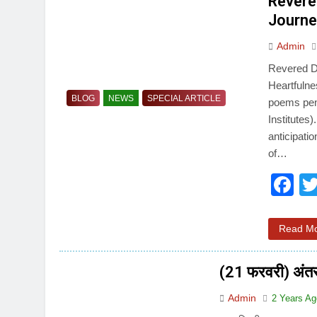
Revere
3 Years Ago
Journey
4 Days Ago
Admin
पेपर लीक पर गैर-भाज
Revered Da
5 Days Ago
Heartfulne
कॉकरोच आंदोलन: गां
BLOG
NEWS
SPECIAL ARTICLE
poems pen
5 Days Ago
Institutes
anticipati
of…
F
Read M
(21 फरवरी) अंतर्र
Admin
2 Years A