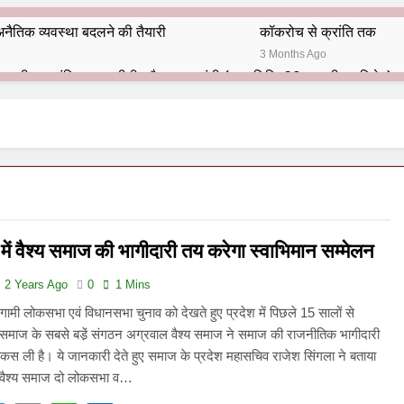
नैतिक व्यवस्था बदलने की तैयारी
कॉकरोच से क्रांति तक
3 Months Ago
भारतीय राजनीति में आज भी प्रासांगिक एव अद्वीतीय है महात्मा गांधी (पुण्य तिथि-30 जनवरी पर विशेष)
हार का शताब्दी समारोह
अलविदा “अंग्रेज़ों के ज़माने के जेलर”
10 Months Ago
 बंदा सिंह बहादुर की स्मृति में स्मारक निर्माण की दिशा में बढ़ते कदम
श से पूर्व यह’ ऑपरेशन सिन्दूर’ रुकेगा नहीं : मनमोहन शर्मा ‘शरण’ (संपादक)
में वैश्य समाज की भागीदारी तय करेगा स्वाभिमान सम्मेलन
ं 9 आतंकी ठिकानों पर भारत ने की एयर स्ट्राइक (ऑपरेशन सिन्दूर)
2 Years Ago
0
1 Mins
ण समाज समन्वय समिति के व्दारा‌ ‘राष्ट्रीय प्रबुद्ध ब्राह्मण‌ महासम्मेलन‌’ का सफ
ामी लोकसभा एवं विधानसभा चुनाव को देखते हुए प्रदेश में पिछले 15 सालों से
य समाज के सबसे बडे़ं संगठन अग्रवाल वैश्य समाज ने समाज की राजनीतिक भागीदारी
ता विलियम्स: एक ऐतिहासिक वापसी
स ली है। ये जानकारी देते हुए समाज के प्रदेश महासचिव राजेश सिंगला ने बताया
 वैश्य समाज दो लोकसभा व…
दिल्ली द्वारा ‘पुस्तक लोकार्पण, काव्य गोष्ठी एवं सम्मान समारोह’ का भव्य आयोजन