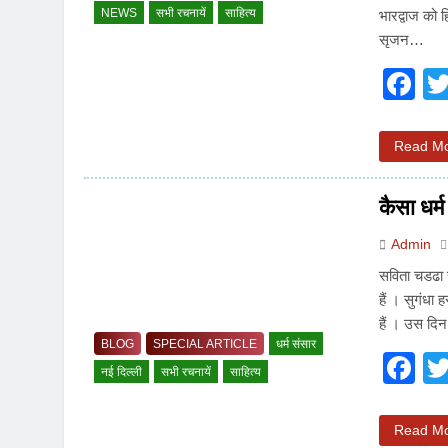
NEWS
सभी रचनायें
साहित्य
भारद्वाज को ह
सृजन…
F
Read M
कैसा धर्म
Admin
सविता चडढा 
हैं । सुगंधा
हैं । उस दि
BLOG
SPECIAL ARTICLE
धर्म संसार
F
नई दिल्ली
सभी रचनायें
साहित्य
Read M