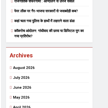
राजनीतिक सफरनामा : आन्दोलन से उपजे सवाल
पेपर लीक पर गैर-भाजपा सरकारों से जवाबदेही कब?
 मे तत्पर दानवीर परिवार
कहां चला गया पुलिस के हाथों में लहराने वाला डंडा
go
कॉकरोच आंदोलन: गांधीवाद की छाया या डिजिटल युग का
नया प्रतिरोध?
Archives
ेतु संपर्क करें
August 2026
July 2026
June 2026
्पण
डॉक्टर सरोजिनी प्रीतम कहिन
May 2026
3 Years Ago
्सव का भव्य आयोजन
April 2026