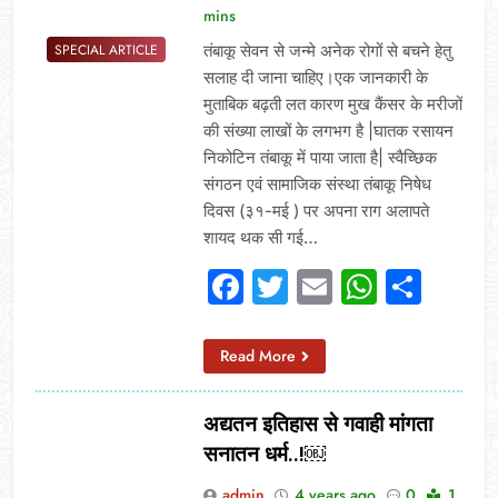
mins
तंबाकू सेवन से जन्मे अनेक रोगों से बचने हेतु
SPECIAL ARTICLE
सलाह दी जाना चाहिए।एक जानकारी के
मुताबिक बढ़ती लत कारण मुख कैंसर के मरीजों
की संख्या लाखों के लगभग है |घातक रसायन
निकोटिन तंबाकू में पाया जाता है| स्वैच्छिक
संगठन एवं सामाजिक संस्था तंबाकू निषेध
दिवस (३१-मई ) पर अपना राग अलापते
शायद थक सी गई…
Facebook
Twitter
Email
Whats
Sha
Read More
अद्यतन इतिहास से गवाही मांगता
सनातन धर्म..!￼
admin
4 years ago
0
1