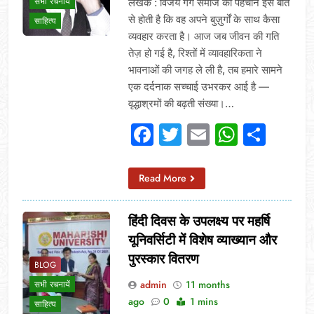
सभी रचनायें
लेखक : विजय गर्ग समाज की पहचान इस बात
से होती है कि वह अपने बुज़ुर्गों के साथ कैसा
साहित्य
व्यवहार करता है। आज जब जीवन की गति
तेज़ हो गई है, रिश्तों में व्यावहारिकता ने
भावनाओं की जगह ले ली है, तब हमारे सामने
एक दर्दनाक सच्चाई उभरकर आई है —
वृद्धाश्रमों की बढ़ती संख्या।…
Facebook
Twitter
Email
Whats
Sha
Read More
हिंदी दिवस के उपलक्ष्य पर महर्षि
यूनिवर्सिटी में विशेष व्याख्यान और
पुरस्कार वितरण
BLOG
admin
11 months
सभी रचनायें
ago
0
1 mins
साहित्य