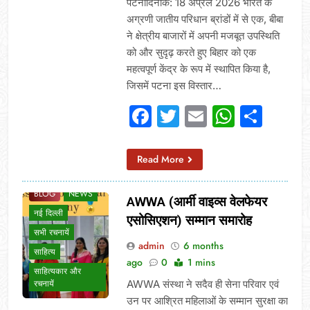
पटनादिनांक: 18 अप्रैल 2026 भारत के
अग्रणी जातीय परिधान ब्रांडों में से एक, बीबा
ने क्षेत्रीय बाजारों में अपनी मजबूत उपस्थिति
को और सुदृढ़ करते हुए बिहार को एक
महत्वपूर्ण केंद्र के रूप में स्थापित किया है,
जिसमें पटना इस विस्तार…
Facebook
Twitter
Email
Whats
Sha
Read More
BLOG
NEWS
AWWA (आर्मी वाइव्स वेलफेयर
नई दिल्ली
एसोसिएशन) सम्मान समारोह
सभी रचनायें
admin
6 months
साहित्य
ago
0
1 mins
साहित्यकार और
AWWA संस्था ने सदैव ही सेना परिवार एवं
रचनायें
उन पर आश्रित महिलाओं के सम्मान सुरक्षा का