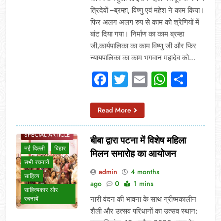
त्रिदेवों –ब्रम्हा, विष्णु एवं महेश ने काम किया।
फिर अलग अलग रुप से काम को श्रेणियों में
बांट दिया गया। निर्माण का काम ब्रम्हा
जी,कार्यपालिका का काम विष्णु जी और फिर
न्यायपालिका का काम भगवान महादेव को…
Facebook
Twitter
Email
Whats
Sha
Read More
BLOG
SPECIAL ARTICLE
बीबा द्वारा पटना में विशेष महिला
नई दिल्ली
बिहार
मिलन समारोह का आयोजन
सभी रचनायें
admin
4 months
साहित्य
ago
0
1 mins
साहित्यकार और
नारी वंदन की भावना के साथ ग्रीष्मकालीन
रचनायें
शैली और उत्सव परिधानों का उत्सव स्थान: