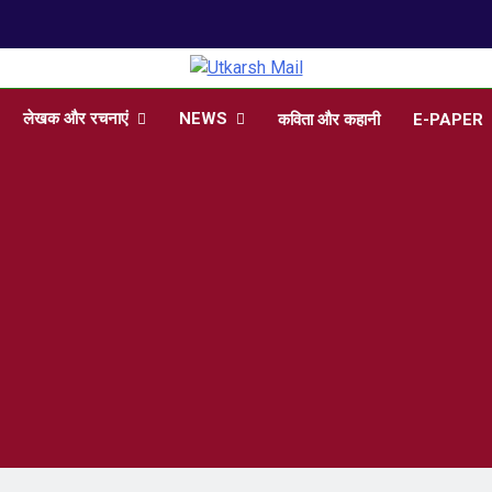
arsh Mail
 , Articles, Literature in Hindi and English
लेखक और रचनाएं
NEWS
कविता और कहानी
E-PAPER