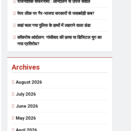
राजनीतिक सफरनामा : आन्दोलन से उपजे सवाल
पेपर लीक पर गैर-भाजपा सरकारों से जवाबदेही कब?
 मे तत्पर दानवीर परिवार
कहां चला गया पुलिस के हाथों में लहराने वाला डंडा
go
कॉकरोच आंदोलन: गांधीवाद की छाया या डिजिटल युग का
नया प्रतिरोध?
Archives
ेतु संपर्क करें
August 2026
July 2026
June 2026
्पण
डॉक्टर सरोजिनी प्रीतम कहिन
May 2026
3 Years Ago
्सव का भव्य आयोजन
April 2026