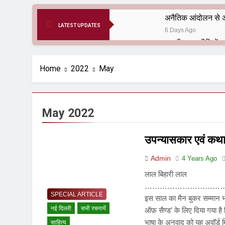
अनैतिक आंदोलन से अ
LATEST UPDATES
6 Days Ago
6 Months Ago
आर्य समाज मधुबनी बि
Home
2022
May
9 Months Ago
हरियाणा सरकार के बाबा
1 Year Ago
May 2022
आतंकवाद के जड़मूल ना
1 Year Ago
उपन्यासकार एवं कथा
पाकिस्तान और PoK मे
1 Year Ago
Admin
4 Years Ago
श्री चौरासिया ब्राह्म
लाल बिहारी लाल
1 Year Ago
……………………………
धरती पर लौटीं सुनी
SPECIAL ARTICLE
इस साल का मैन बुकर सम्मान भार
1 Year Ago
नई दिल्ली
सभी रचनायें
ऑफ़ सैण्ड’ के लिए दिया गया ह
अनुराधा प्रकाशन, नई 
भाषा के अनुवाद को यह अवॉर्ड 
साहित्य