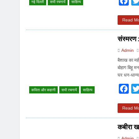
F
नई दिल्ली
सभी रचनायें
साहित्य
Read M
संस्मरण 
Admin
बैशाख का मही
बोहाग बिहू मन
घर धन-धान्य
F
कविता और कहानी
सभी रचनायें
साहित्य
Read M
कबीरा खड
Admin