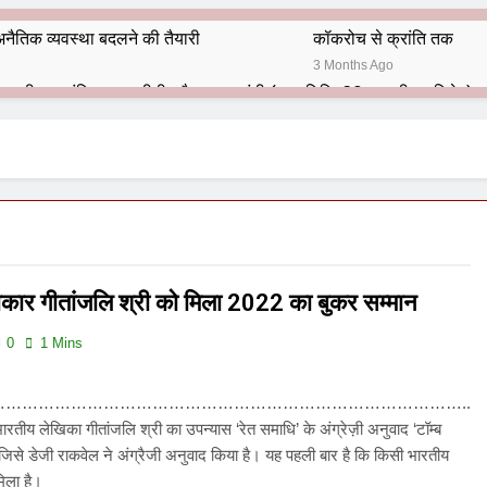
नैतिक व्यवस्था बदलने की तैयारी
कॉकरोच से क्रांति तक
3 Months Ago
भारतीय राजनीति में आज भी प्रासांगिक एव अद्वीतीय है महात्मा गांधी (पुण्य तिथि-30 जनवरी पर विशेष)
हार का शताब्दी समारोह
अलविदा “अंग्रेज़ों के ज़माने के जेलर”
10 Months Ago
 बंदा सिंह बहादुर की स्मृति में स्मारक निर्माण की दिशा में बढ़ते कदम
श से पूर्व यह’ ऑपरेशन सिन्दूर’ रुकेगा नहीं : मनमोहन शर्मा ‘शरण’ (संपादक)
कार गीतांजलि श्री को मिला 2022 का बुकर सम्मान
ं 9 आतंकी ठिकानों पर भारत ने की एयर स्ट्राइक (ऑपरेशन सिन्दूर)
0
1 Mins
ण समाज समन्वय समिति के व्दारा‌ ‘राष्ट्रीय प्रबुद्ध ब्राह्मण‌ महासम्मेलन‌’ का सफ
…………………………………………………………………………..
ता विलियम्स: एक ऐतिहासिक वापसी
तीय लेखिका गीतांजलि श्री का उपन्यास ‘रेत समाधि’ के अंग्रेज़ी अनुवाद ‘टॉम्ब
ै जिसे डेजी राकवेल ने अंग्रैजी अनुवाद किया है। यह पहली बार है कि किसी भारतीय
दिल्ली द्वारा ‘पुस्तक लोकार्पण, काव्य गोष्ठी एवं सम्मान समारोह’ का भव्य आयोजन
मिला है।