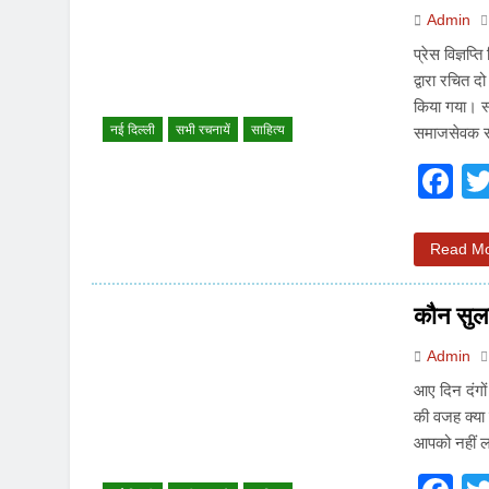
Admin
प्रेस विज्ञप्
द्वारा रचित 
किया गया। स्
नई दिल्ली
सभी रचनायें
साहित्य
समाजसेवक रह
F
Read M
कौन सुलग
Admin
आए दिन दंगों
की वजह क्या 
आपको नहीं ल