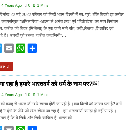
4 Years Ago
0
1 Mins
ति दिनांक 22 मई 2022 रविवार को हिन्दी भवन दिल्ली में स्व. प्रो. बाँके बिहारी झा करील
दो काव्यसंग्रह “अभिसारिका -आत्मा से अनंत तक” एवं “हितोपदेश” का भव्य विमोचन
व. करील जी बिहार (मिथिला) के एक जाने माने संत, कवि,लेखक ,शिक्षाविद एवं
े हैं। उनकी पूर्व रचना “करील कादम्बिनी”…
acebook
Twitter
Email
WhatsApp
Share
ore
ा रहा है हमारे भारतवर्ष को धर्म के नाम पर?￼
4 Years Ago
0
1 Mins
 की वजह से भारत की छवि खराब होती जा रही है ।क्या किसी को कारण पता है? दंगों
है ? दंगों के पीछे जो खेल खेला जा रहा है। हम भारतवासी समझ ही नहीं पा रहे ।
गता है कि ये सिर्फ और सिर्फ साजिश है ,भारत की…