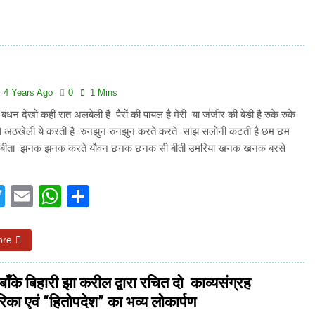
3 Years Ago
अंतरराष्ट्रीय मित्रता दिवस पर विशेष “किताबों के पन्नों से लेकर अनकही कहानियों तक”
पा सरकारों से जवाबदेही कब?
कहां चला गया पुलिस के हाथों में
6 Days Ago
4 Years Ago
0
1 Mins
धीवाद की छाया या डिजिटल युग का नया प्रतिरोध?
संस्मरण : ग
बंधन देखो कहीं रात अलबेली है पैरों की पायल है मेरी या जंजीर की बेडी है रुके रुके
6 Days Ago
खो अठखेली ये करती है रुनझुन रुनझुन करते करते सांझ सलोनी कटती है छम छम
 बीता झनक झनक करते यौवन छनक छनक सी बीती उमरिया खनक खनक बरसे
…
acebook
Twitter
Email
WhatsApp
Share
ore
. बाँके बिहारी झा करील द्वारा रचित दो काव्यसंग्रह
का एवं “हितोपदेश” का भव्य लोकार्पण