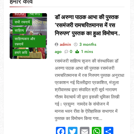
हमारे कवि
BLOG
NEWS
डॉ अरुणा पाठक आभा की पुस्तक
सभी रचनायें
‘रसमंजरी रामचरितमानस में रस
साहित्य
निरुपण’ पुस्तक का हुआ विमोचन..
साहित्यकार और
admin
3 months
रचनायें
ago
0
1 mins
हमारे कवि
रसमंजरी साहित्य सृजन की संस्थापिका डॉ
अरुणा पाठक आभा की पुस्तक रसमंजरी
रामचरितमानस में रस निरुपण पुस्तक अनुराधा
प्रकाशन नई दिल्लीद्वारा प्रकाशित, मंजुला
श्रीवास्तव द्वारा संपादित श्री सूर्य नारायण
गौतम वेदाचार्य जी द्वारा इसकी भूमिका लिखी
गई। प्रद्युम्न नामदेव के संयोजन में
मानस भवन रीवा के ऐतिहासिक सभागार में
पुस्तक का विमोचन किया गया…
Facebook
Twitter
Email
Whats
Sha