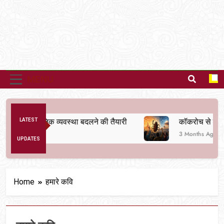
MENU
लन से अनैतिक व्यवस्था बदलने की तैयारी
LATEST
कॉकरोच से क्रांति
3 Months Ago
UPDATES
Home
हमारे कवि