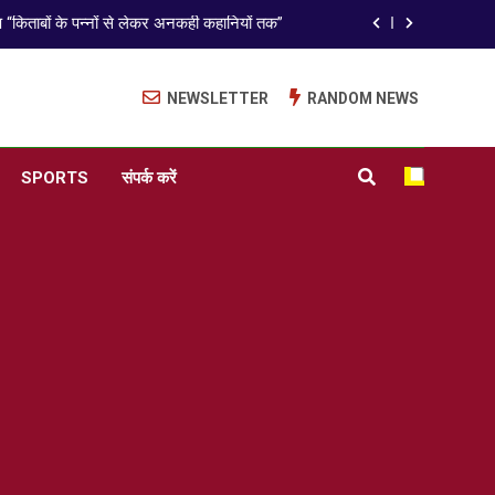
राजनीतिक सफरनामा : आन्दोलन से उपजे सवाल
ेपर लीक पर गैर-भाजपा सरकारों से जवाबदेही कब?
NEWSLETTER
RANDOM NEWS
कहां चला गया पुलिस के हाथों में लहराने वाला डंडा
ISO 9001:2015 Certified
SPORTS
संपर्क करें
अंतरराष्ट्रीय मित्रता दिवस पर विशेष “किताबों के पन्नों से लेकर अनकही कहानियों तक”
राजनीतिक सफरनामा : आन्दोलन से उपजे सवाल
ेपर लीक पर गैर-भाजपा सरकारों से जवाबदेही कब?
कहां चला गया पुलिस के हाथों में लहराने वाला डंडा