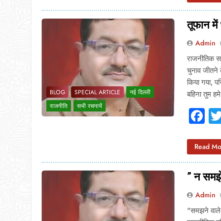
तूफान में
Admin
राजनीतिक सफर
चुनाव जीतने क
किया गया, पर
BLOG
SPECIAL ARTICLE
नई दिल्ली
बहिना तुम ह
राजनीति
सभी रचनायें
F
Read Mo
” न समझे
Admin
“समझने वाले स