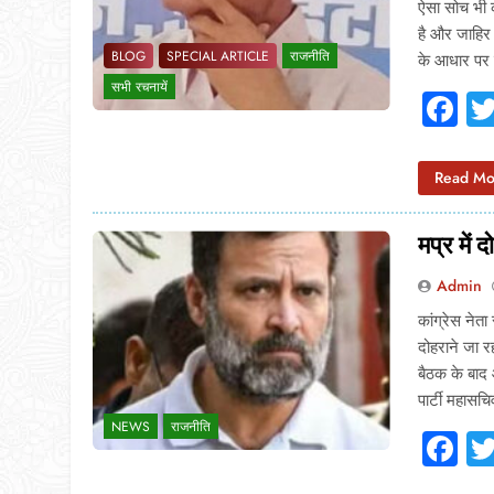
ऐसा सोच भी क
है और जाहिर 
BLOG
SPECIAL ARTICLE
राजनीति
के आधार पर 
सभी रचनायें
F
Read Mo
मप्र में 
Admin
कांग्रेस नेता
दोहराने जा र
बैठक के बाद 
पार्टी महास
NEWS
राजनीति
F