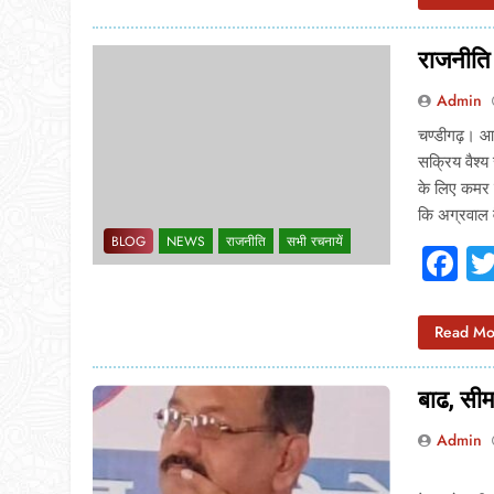
राजनीति 
Admin
चण्डीगढ़। आग
सक्रिय वैश्
के लिए कमर क
कि अग्रवाल
BLOG
NEWS
राजनीति
सभी रचनायें
F
Read Mo
बाढ, सीम
Admin
कुश