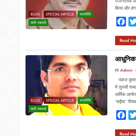
राजनीतिक परि
किया और हंगा
BLOG
SPECIAL ARTICLE
राजनीति
F
सभी रचनायें
Read Mo
आधुनिक स
Admin
पंकज कुमार 
में तुलसी शब
धार्मिक आयोज
BLOG
SPECIAL ARTICLE
राजनीति
‘सईंया’ ‘पिय
सभी रचनायें
F
Read Mo