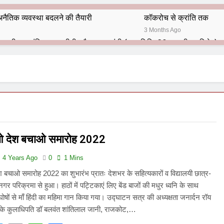
नैतिक व्यवस्था बदलने की तैयारी
कॉकरोच से क्रांति तक
3 Months Ago
भारतीय राजनीति में आज भी प्रासांगिक एव अद्वीतीय है महात्मा गांधी (पुण्य तिथि-30 जनवरी पर विशेष)
हार का शताब्दी समारोह
अलविदा “अंग्रेज़ों के ज़माने के जेलर”
10 Months Ago
 बंदा सिंह बहादुर की स्मृति में स्मारक निर्माण की दिशा में बढ़ते कदम
श से पूर्व यह’ ऑपरेशन सिन्दूर’ रुकेगा नहीं : मनमोहन शर्मा ‘शरण’ (संपादक)
ाओ देश बचाओ समारोह 2022
ं 9 आतंकी ठिकानों पर भारत ने की एयर स्ट्राइक (ऑपरेशन सिन्दूर)
4 Years Ago
0
1 Mins
ण समाज समन्वय समिति के व्दारा‌ ‘राष्ट्रीय प्रबुद्ध ब्राह्मण‌ महासम्मेलन‌’ का सफ
श बचाओ समारोह 2022 का शुभारंभ प्रातः देशभर के सहित्यकारों व विद्यालयी छात्र-
नगर परिक्रमा से हुआ। हाठों में पट्टिकाएं लिए बेंड बाजों की मधुर ध्वनि के साथ
ता विलियम्स: एक ऐतिहासिक वापसी
ोषों से माँ हिंदी का महिमा गान किया गया। उद्घाटन सत्र की अध्यक्षता जनार्दन रॉय
लय के कुलाधिपति डॉ बलवंत शांतिलाल जानी, राजकोट,…
दिल्ली द्वारा ‘पुस्तक लोकार्पण, काव्य गोष्ठी एवं सम्मान समारोह’ का भव्य आयोजन