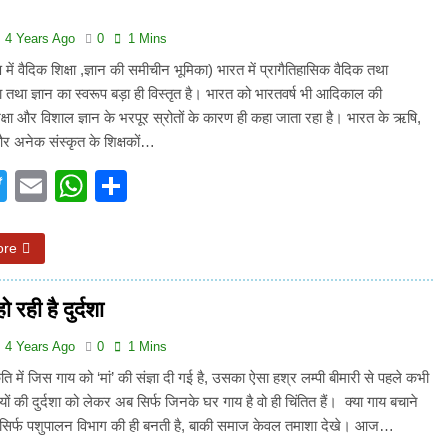
3 Years Ago
अंतरराष्ट्रीय मित्रता दिवस पर विशेष “किताबों के पन्नों से लेकर अनकही कहानियों तक”
4 Years Ago
0
1 Mins
माण में वैदिक शिक्षा ,ज्ञान की समीचीन भूमिका) भारत में प्रागैतिहासिक वैदिक तथा
पा सरकारों से जवाबदेही कब?
कहां चला गया पुलिस के हाथों में
ा तथा ज्ञान का स्वरूप बड़ा ही विस्तृत है। भारत को भारतवर्ष भी आदिकाल की
5 Days Ago
िक्षा और विशाल ज्ञान के भरपूर स्रोतों के कारण ही कहा जाता रहा है। भारत के ऋषि,
धीवाद की छाया या डिजिटल युग का नया प्रतिरोध?
संस्मरण : ग
और अनेक संस्कृत के शिक्षकों…
5 Days Ago
acebook
Twitter
Email
WhatsApp
Share
ore
ो रही है दुर्दशा
4 Years Ago
0
1 Mins
ति में जिस गाय को ‘मां’ की संज्ञा दी गई है, उसका ऐसा हश्र लम्पी बीमारी से पहले कभी
यों की दुर्दशा को लेकर अब सिर्फ जिनके घर गाय है वो ही चिंतित हैं। क्या गाय बचाने
री सिर्फ पशुपालन विभाग की ही बनती है, बाकी समाज केवल तमाशा देखे। आज…