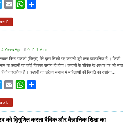
acebook
Twitter
Email
WhatsApp
Share
न’ (सम्पादकीय)
अबकी बार हुए न पार
2 Years Ago
ore
न को मिला बेस्ट वालंटियर अवॉर्ड–लाल बिहारी लाल
समाज सेवा
2 Years A
ा दिवस “ की बहुत बहुत बधाई
भारत रत्न जननायक कर्पूरी ठाकुर
3 Years Ago
4 Years Ago
0
1 Mins
– मनमोहन शर्मा ‘शरण’ (सम्पादकीय )
्कार प्रिय पाठकों (मित्रों) मेरे द्वारा लिखी यह कहानी पूरी तरह काल्पनिक हैं । किसी
ा नाम या कहानी का कोई क़िस्सा सयोंग ही होगा। कहानी के शीर्षक के आधार पर जो सात
0-18 फरवरी) में अनुराधा प्रकाशन के स्टाल पर अपनी पुस्तक को प्रदर्शित/विमोचन ह
 हैं वो वास्तविक हैं । कहानी का उद्देश्य समाज में महिलाओं की स्थिति को दर्शाना…
 हिंदी भाषा की स्वीकृति
मत बहाओ खून
acebook
Twitter
Email
WhatsApp
Share
3 Years Ago
्पादकीय : इंडिया / भारत , जी-20 में ‘भार-त’ का चमका सितारा
ore
 आर हरि कुमार ने किया अनुराधा प्रकाशन की पुस्तकों एवं ‘उत्कर्ष मेल’ का लोकार
ौरव को द्विगुणित करता वैदिक और वैज्ञानिक शिक्षा का
े भव्यभाल पर एक सुरम्य तिलकहैं
श्री हनुमानजी का जन्म महोत