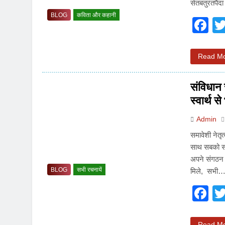
सेतबतुरंतपैद
BLOG
कविता और कहानी
F
Read M
संविधान 
स्वार्थ स
Admin
समावेशी नेतृ
साथ सबको सम
अपने संगठन 
BLOG
सभी रचनायें
मिले, सभी
F
Read M