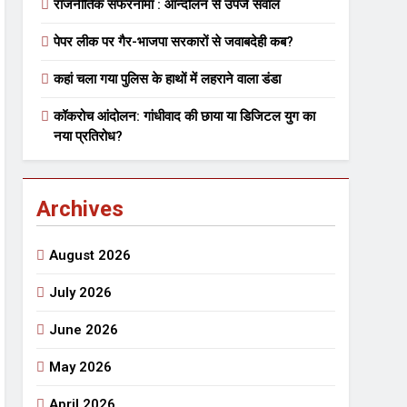
राजनीतिक सफरनामा : आन्दोलन से उपजे सवाल
पेपर लीक पर गैर-भाजपा सरकारों से जवाबदेही कब?
 मे तत्पर दानवीर परिवार
कहां चला गया पुलिस के हाथों में लहराने वाला डंडा
go
कॉकरोच आंदोलन: गांधीवाद की छाया या डिजिटल युग का
नया प्रतिरोध?
Archives
ेतु संपर्क करें
August 2026
July 2026
June 2026
्पण
डॉक्टर सरोजिनी प्रीतम कहिन
May 2026
3 Years Ago
्सव का भव्य आयोजन
April 2026