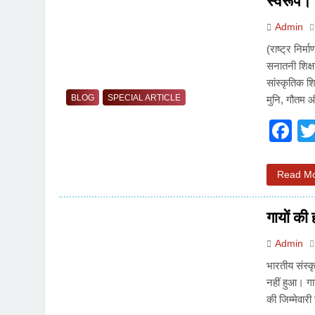
स्वरूप।
3 Years Ago
Admin
4 Days Ago
(राष्ट्र निर्
पेपर लीक पर गैर-भाज
सनातनी शिक्ष
5 Days Ago
सांस्कृतिक श
कॉकरोच आंदोलन: गां
BLOG
SPECIAL ARTICLE
मुनि, गौतम 
5 Days Ago
F
Read M
गायों की ह
Admin
भारतीय संस्कृ
नहीं हुआ। गा
की जिम्मेवा