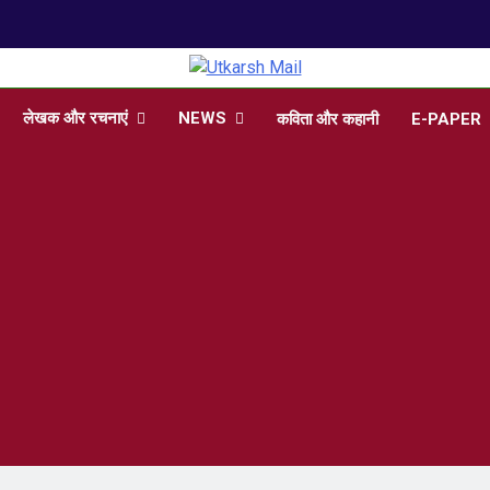
arsh Mail
 , Articles, Literature in Hindi and English
लेखक और रचनाएं
NEWS
कविता और कहानी
E-PAPER