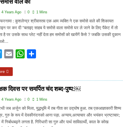
समोसे वाले की
4 Years Ago
0
1 Mins
रनामा : कुशलेन्द्र श्रीवास्तव एक आम व्यक्ति ने एक समोसे वाले की शिकायत
लाइन पर कर दी ‘‘बताइए साहब ये समोसे वाला समोसे घर ले जाने के लिए पैकेट में तो
ा है पर उसके साथ प्लेट नहीं देता हम समोसों को खायेंगें कैसे ? जबकि उसकी दुकान
खाओ…
acebook
Twitter
Email
WhatsApp
Share
ore
्षक दिवस पर समर्पित चंद शब्द-पुष्प:￼
4 Years Ago
0
1 Mins
रथी जब अर्जुन को मिला, युद्धभूमि में तब गीता का उद्घोष हुआ. तब एकआज्ञाकारी शिष्य
ुत्र, गुरु के रूप में देवकीनंदनको आना पड़ा. अन्याय,अत्याचार और भयंकर भ्रष्टाचार;
ं निर्बाधबढ़ने लगता है. गिरिधारी सा गुरु और पार्थ साविद्यार्थी, काल के कोख