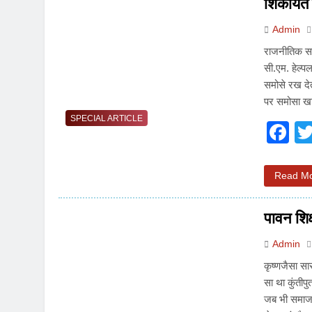
शिकायत 
Admin
राजनीतिक सफ
सी.एम. हेल्प
समोसे रख देत
पर समोसा 
SPECIAL ARTICLE
F
Read M
पावन शिक
Admin
कृष्णजैसा सा
सा था कुंतीप
जब भी समाज मे