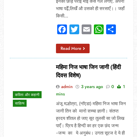
इनको छोड़ पराई माई कैसे गले लगाएँ. अपनी
भाषा पढ़ेँ,लिखेँ औ उसको ही सरसाएँ।। जहाँ
किसी…
Facebook
Twitter
Email
Whats
Sha
Read More
महिमा निज भाषा जिन जानी (हिंदी
दिवस विशेष)
admin
3 years ago
0
1
mins
कविता और कहानी
अंजू मल्होत्रा, (नॉएडा) महिमा निज भाषा जिन
साहित्य
जानी तिन को मानो सच्चा ज्ञानी। संतप्त
ह्रदय शीतल हो जाए सूर तुलसी सा जो लिख
पाएँ। प्रिय है हिन्दी का हर एक छंद जन्म
-जन्म का ये अनुबंध। उगता सूरज दे ये ही