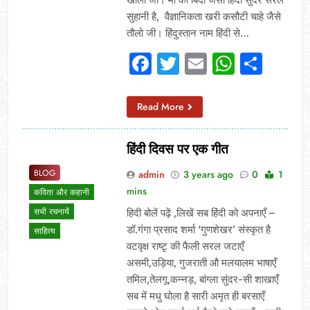
सुहानी है, वैज्ञानिकता खरी कसौटी चाहे जैसे
तौलो जी। हिंदुस्तान नाम हिंदी से…
Facebook
Twitter
Email
Whats
Sha
Read More
हिंदी दिवस पर एक गीत
BLOG
admin
3 years ago
0
1
mins
कविता और कहानी
सभी रचनायें
हिदी बोलें पढ़ें ,लिखें सब हिंदी को अपनाएँ –
डॉ.गंगा प्रसाद शर्मा ‘गुणशेखर’ संस्कृत है
साहित्य
वटवृक्ष राष्टृ की फैली सरल जटाएँ
असमी,उड़िया, गुजराती औ मलयालम भाषाएँ
तमिल,तेलगू,कन्नड़, बांग्ला सुंदर-सी शाखाएँ
सब में मधु घोला है सारी अमृत ही बरसाएँ