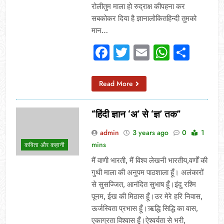
रोलीतुम माला हो रुद्राक्ष कीपहना कर
सबकोकर दिया है ज्ञानालोकितहिन्दी तुमको
मान…
Facebook
Twitter
Email
Whats
Sha
Read More
“हिंदी ज्ञान ‘अ’ से ‘ज्ञ’ तक”
admin
3 years ago
0
1
mins
कविता और कहानी
मैं वाणी भारती, मैं विश्व लेखनी भारतीय,वर्णों की
गुथी माला की अनुपम पाठशाला हूँ। अलंकारों
से सुसज्जित, आनंदित सुभाष हूँ।इंदु रश्मि
पूनम, ईख की मिठास हूँ।उर मेरे हरि निवास,
ऊर्जस्विता प्रभास हूँ।ऋद्धि सिद्धि का वास,
एकाग्रता विश्वास हूँ।ऐश्वर्यता से भरी,