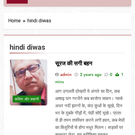
Home
hindi diwas
hindi diwas
सूरज की सगी बहन
admin
2 years ago
0
1
mins
आग उगलती दोपहरी ये अंगारे सा दिन, कब
आषाढ़ घन गरजेंगे कब बरसेगा सावन। प्यासे
कविता और कहानी
अधर नदी झरनों के, कंठ कुओं के सूखे, दिन
भर के दुबके नीड़ों में, पंछी सोऐं भूखे। प्रातः
से ही तपन तपस्विन करने लगी हवन, कब मेघों
का बिजुरियों से होगा मधुर मिलन। सड़कों पर
सन्नाटा लेटा, मृग मरीचिका बनकर,…