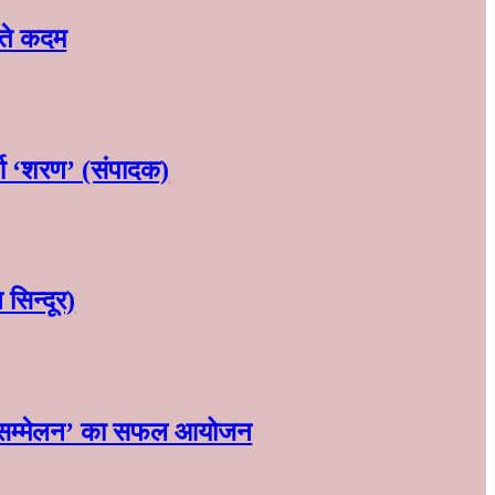
ढ़ते कदम
्मा ‘शरण’ (संपादक)
सिन्दूर)
ण‌ महासम्मेलन‌’ का सफल आयोजन