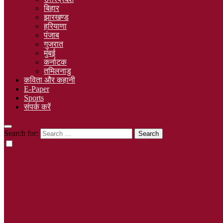
बिहार
झारखण्ड
हरियाणा
पंजाब
गुजरात
मुंबई
कर्नाटक
तमिलनाडु
कविता और कहानी
E-Paper
Sports
संपर्क करें
Search for: