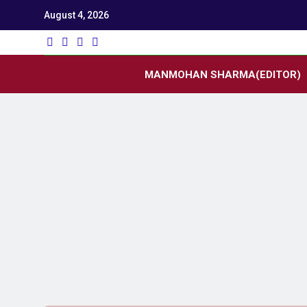
August 4, 2026
Utk
Latest News
MANMOHAN SHARMA(EDITOR)