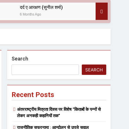
दर्द ए आरक्षण (सुनील शर्मा)
6 Months Ago
 — असरानी को भावभीनी श्रद्धांजलि
Search
SEARCH
Recent Posts
ल आयोजन
अंतरराष्ट्रीय मित्रता दिवस पर विशेष “किताबों के पन्नों से
लेकर अनकही कहानियों तक”
राजनीतिक सफरनामा : आन्दोलन से उपजे सवाल