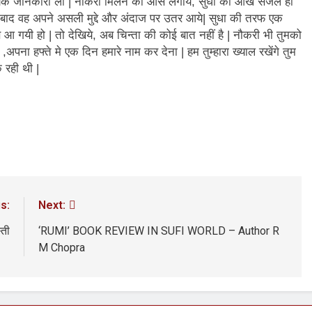
श्यक जानकारी ली | नौकरी मिलने की आस लगाये, सुधा की आँखें सजल हो
 बाद बाद वह अपने असली मुद्दे और अंदाज पर उतर आये| सुधा की तरफ एक
न’ (सम्पादकीय)
अबकी बार हुए न पार
आ गयी हो | तो देखिये, अब चिन्ता की कोई बात नहीं है | नौकरी भी तुमको
2 Years Ago
पना हफ्ते मे एक दिन हमारे नाम कर देना | हम तुम्हारा ख्याल रखेंगे तुम
न को मिला बेस्ट वालंटियर अवॉर्ड–लाल बिहारी लाल
समाज सेवा
क रही थी |
2 Years A
ा दिवस “ की बहुत बहुत बधाई
भारत रत्न जननायक कर्पूरी ठाकुर
3 Years Ago
– मनमोहन शर्मा ‘शरण’ (सम्पादकीय )
0-18 फरवरी) में अनुराधा प्रकाशन के स्टाल पर अपनी पुस्तक को प्रदर्शित/विमोचन ह
 हिंदी भाषा की स्वीकृति
मत बहाओ खून
s:
Next:
3 Years Ago
्पादकीय : इंडिया / भारत , जी-20 में ‘भार-त’ का चमका सितारा
्ती
‘RUMI’ BOOK REVIEW IN SUFI WORLD – Author R
M Chopra
 आर हरि कुमार ने किया अनुराधा प्रकाशन की पुस्तकों एवं ‘उत्कर्ष मेल’ का लोकार
े भव्यभाल पर एक सुरम्य तिलकहैं
श्री हनुमानजी का जन्म महोत