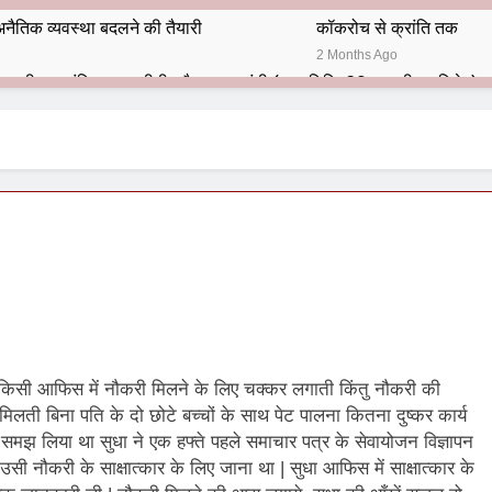
नैतिक व्यवस्था बदलने की तैयारी
कॉकरोच से क्रांति तक
2 Months Ago
भारतीय राजनीति में आज भी प्रासांगिक एव अद्वीतीय है महात्मा गांधी (पुण्य तिथि-30 जनवरी पर विशेष)
हार का शताब्दी समारोह
अलविदा “अंग्रेज़ों के ज़माने के जेलर”
10 Months Ago
 बंदा सिंह बहादुर की स्मृति में स्मारक निर्माण की दिशा में बढ़ते कदम
श से पूर्व यह’ ऑपरेशन सिन्दूर’ रुकेगा नहीं : मनमोहन शर्मा ‘शरण’ (संपादक)
ं 9 आतंकी ठिकानों पर भारत ने की एयर स्ट्राइक (ऑपरेशन सिन्दूर)
ण समाज समन्वय समिति के व्दारा‌ ‘राष्ट्रीय प्रबुद्ध ब्राह्मण‌ महासम्मेलन‌’ का सफ
न किसी आफिस में नौकरी मिलने के लिए चक्कर लगाती किंतु नौकरी की
ता विलियम्स: एक ऐतिहासिक वापसी
िलती बिना पति के दो छोटे बच्चों के साथ पेट पालना कितना दुष्कर कार्य
न समझ लिया था सुधा ने एक हफ्ते पहले समाचार पत्र के सेवायोजन विज्ञापन
दिल्ली द्वारा ‘पुस्तक लोकार्पण, काव्य गोष्ठी एवं सम्मान समारोह’ का भव्य आयोजन
ी नौकरी के साक्षात्कार के लिए जाना था | सुधा आफिस में साक्षात्कार के