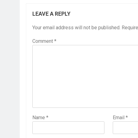
3 Years Ago
LEAVE A REPLY
2 Days Ago
पेपर लीक पर गैर-भाज
Your email address will not be published.
Require
3 Days Ago
कॉकरोच आंदोलन: गां
Comment
*
3 Days Ago
Name
*
Email
*