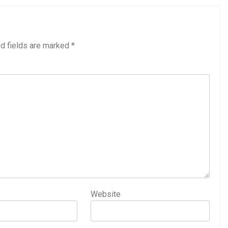
3 Years Ago
अंतरराष्ट्रीय मित्रता दिवस पर विशेष “किताबों के पन्नों से लेकर अनकही कहानियों तक”
पा सरकारों से जवाबदेही कब?
कहां चला गया पुलिस के हाथों में
d fields are marked
*
3 Days Ago
धीवाद की छाया या डिजिटल युग का नया प्रतिरोध?
संस्मरण : ग
3 Days Ago
Website