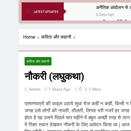
अनैतिक आंदोलन से अ
LATEST UPDATES
3 Days Ago
6 Months Ago
आर्य समाज मधुबनी बि
Home
कविता और कहानी
9 Months Ago
हरियाणा सरकार के बाबा
1 Year Ago
कविता और कहानी
आतंकवाद के जड़मूल ना
नौकरी (लघुकथा)
1 Year Ago
पाकिस्तान और PoK मे
1 Year Ago
0
Admin
7 Years Ago
1 Mins
श्री चौरासिया ब्राह्म
1 Year Ago
प्रमाणपत्रों की फाइल उठाये सुधा रोज कहीं न कहीं, किसी 
धरती पर लौटीं सुनी
जगह उसे लोगों की नापती, तौलती, लिप्सा भरी नजरें हर जगह म
होता है यह उसने पिछले चार महीने में बहुत अच्छी तरह से जा
1 Year Ago
अनुराधा प्रकाशन, नई 
में रिक्त स्थान देखकर नौकरी के लिए आवेदन किया था | आज उस