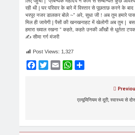
लिए पहुँची | प्रबन्धक महोदय ने काम से सम्बन्धित कुछ आव
2 Years Ago
रही थी | घर परिवार के बारे में विस्तार से पूछताछ करने के
कितना बदल गया इंसा
भरपूर नजर डालकर बोले ~” अरे, सुधा जी ! अब तुम हमारे पास 
2 Years Ago
मिल ही जायेगी | पैसों की खनखनाहट में खेलोगी अब तुम | बस ,अ
दिल्ली की फ़िरदौस ख़ा
हमारा ख्याल रखना ” कहते, कहते उनकी आँखों से धूर्तता टप
2 Years Ago
✍ सीमा गर्ग मंजरी
“अंतर्राष्ट्रीय महिल
2 Years Ago
Post Views:
1,327
राम नाम लो प्रेम से 
3 Years Ago
Facebook
Twitter
Email
WhatsApp
Share
विश्व पुस्तक मेले (1
3 Years Ago
२१वीं सदी में विश्व में
Previou
3 Years Ago
सम
एल्यूमिनियम से दूरी; स्वास्थ्य से दोस
3 Years Ago
नोसेना प्रमुख एडमिरल
3 Years Ago
डॉ. अम्बेडकर भारत क