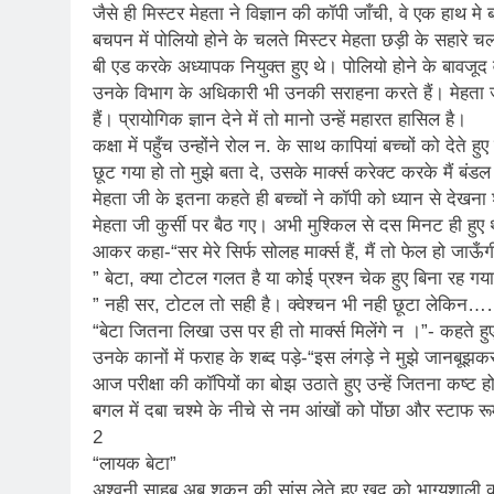
जैसे ही मिस्टर मेहता ने विज्ञान की कॉपी जाँची, वे एक हाथ मे ब
2 Years Ago
बचपन में पोलियो होने के चलते मिस्टर मेहता छड़ी के सहारे चल
कितना बदल गया इंसा
बी एड करके अध्यापक नियुक्त हुए थे। पोलियो होने के बावजूद 
2 Years Ago
उनके विभाग के अधिकारी भी उनकी सराहना करते हैं। मेहता जी ज
दिल्ली की फ़िरदौस ख़ा
हैं। प्रायोगिक ज्ञान देने में तो मानो उन्हें महारत हासिल है।
2 Years Ago
कक्षा में पहुँच उन्होंने रोल न. के साथ कापियां बच्चों को देते
“अंतर्राष्ट्रीय महिल
छूट गया हो तो मुझे बता दे, उसके मार्क्स करेक्ट करके मैं बंडल 
2 Years Ago
मेहता जी के इतना कहते ही बच्चों ने कॉपी को ध्यान से देखना
राम नाम लो प्रेम से 
मेहता जी कुर्सी पर बैठ गए। अभी मुश्किल से दस मिनट ही हुए
3 Years Ago
आकर कहा-“सर मेरे सिर्फ सोलह मार्क्स हैं, मैं तो फेल हो जाऊँ
विश्व पुस्तक मेले (1
” बेटा, क्या टोटल गलत है या कोई प्रश्न चेक हुए बिना रह ग
3 Years Ago
” नही सर, टोटल तो सही है। क्वेश्चन भी नही छूटा लेकिन
२१वीं सदी में विश्व में
“बेटा जितना लिखा उस पर ही तो मार्क्स मिलेंगे न ।”- कहते ह
3 Years Ago
उनके कानों में फराह के शब्द पड़े-“इस लंगड़े ने मुझे जानबू
सम
आज परीक्षा की कॉपियों का बोझ उठाते हुए उन्हें जितना कष्ट हो 
3 Years Ago
बगल में दबा चश्मे के नीचे से नम आंखों को पोंछा और स्टाफ
नोसेना प्रमुख एडमिरल
2
3 Years Ago
“लायक बेटा”
डॉ. अम्बेडकर भारत क
अश्वनी साहब अब शकून की सांस लेते हुए खुद को भाग्यशाली