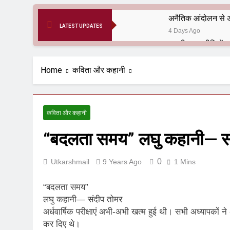
अनैतिक आंदोलन से अ
LATEST UPDATES
4 Days Ago
6 Months Ago
आर्य समाज मधुबनी बि
Home
कविता और कहानी
9 Months Ago
हरियाणा सरकार के बाबा
1 Year Ago
कविता और कहानी
आतंकवाद के जड़मूल ना
“बदलता समय” लघु कहानी— सं
1 Year Ago
पाकिस्तान और PoK मे
1 Year Ago
0
Utkarshmail
9 Years Ago
1 Mins
श्री चौरासिया ब्राह्म
1 Year Ago
“बदलता समय”
धरती पर लौटीं सुनी
लघु कहानी— संदीप तोमर
अर्धवार्षिक परीक्षाएं अभी-अभी खत्म हुई थी। सभी अध्यापकों न
1 Year Ago
अनुराधा प्रकाशन, नई 
कर दिए थे।