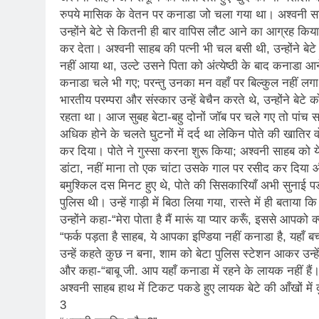
3 Years Ago
रुपये मासिक के वेतन पर कनाडा जो चला गया था। अश्वनी साहब
उन्होंने बेटे से कितनी ही बार वापिस लौट आने का आग्रह कि
3 Days Ago
कर देता। अश्वनी साहब की पत्नी भी चल बसी थी, उन्होंने बेटे 
पेपर लीक पर गैर-भाज
नहीं आया था, उल्टे उसने पिता को अंत्येष्ठी के बाद कनाडा आ
कनाडा चले भी गए; परन्तु उनका मन वहाँ पर बिल्कुल नहीं लग
4 Days Ago
कॉकरोच आंदोलन: गां
भारतीय परम्परा और संस्कार उन्हें बेचैन करते थे, उन्होंने 
रहता था। आज सुबह बेटा-बहु दोनों जॉब पर चले गए तो पांच 
4 Days Ago
अधिक होने के चलते घुटनों में दर्द था लेकिन पोते की खातिर व
कर दिया। पोते ने गुस्सा करना शुरू किया; अश्वनी साहब को य
डांटा, नहीं माना तो एक चांटा उसके गाल पर रसीद कर दिया 
बमुश्किल दस मिनट हुए थे, पोते की सिसकारियाँ अभी सुनाई प
पुलिस थी। उन्हें गाड़ी में बिठा लिया गया, रास्ते में ही बता
उन्होंने कहा-“मेरा पोता है मैं मारूं या प्यार करूँ, इससे आपको 
“फर्क पड़ता है साहब, ये आपका इण्डिया नहीं कनाडा है, यहाँ ब
उन्हें कहते कुछ न बना, शाम को बेटा पुलिस स्टेशन आकर उन्ह
और कहा-“बाबू जी. आप यहाँ कनाडा में रहने के लायक नहीं हैं
अश्वनी साहब हाथ में टिकट पकडे हुए लायक बेटे की आँखों में
3