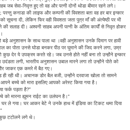
3 Years Ago
 जब सेवा-निवृत्त हुए तो वह और पत्नी दोनों थोडा बीमार रहने लगे।
अंतरराष्ट्रीय मित्रता दिवस पर विशेष “किताबों के पन्नों से लेकर अनकही कहानियों तक”
या; परन्तु कनाडा की लाइफ और कम्पनी की विवशता बता वह हर बार इन्कार
को सूचना दी, लेकिन फिर वही विवशता जता पुत्र माँ की अंत्येष्ठी पर भी
पा सरकारों से जवाबदेही कब?
कहां चला गया पुलिस के हाथों में
ने की सलाह दी। अश्वनी साहब अपनी पत्नी के अंतिम कार्यों से निवृत होकर
ा।
4 Days Ago
धीवाद की छाया या डिजिटल युग का नया प्रतिरोध?
संस्मरण : ग
बेटे को बड़े अनुशासन के साथ पाला था ।वही अनुशासन उनके दिमाग पर हावी
साल का पोता उनसे घोडा बनकर पीठ पर घुमाने की जिद करने लगा, उम्र
4 Days Ago
ो कुछ देर ये उपक्रम करते रहे। जब उनसे होते नहीं बना तो उन्होंने इन्कार
े उदंडता लगी, भारतीय अनुशासन उबाल मारने लगा तो उन्होंने पोते को
और जाकर एक कमरे में बैठ गए।
ड ही रही थी। अचानक डोर बैल बजी, उन्होंने दरवाजा खोला तो सामने
या कि आपने बच्चे को मारा इसलिए आपको अरेस्ट किया गया है।
क्या फर्क पड़ता है?”
च्चे को मारना ह्युमन राईट का उलंघन है।“
ें घर ले गया। घर आकर बेटे ने उनके हाथ में इंडिया का टिकट थमा दिया
।“
 कुछ टटोलने लगे थे।