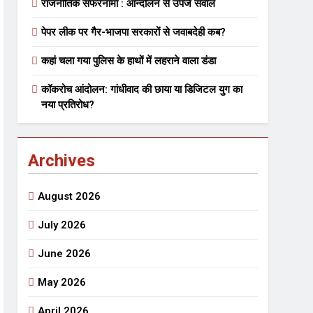
राजनीतिक सफरनामा : आन्दोलन से उपजे सवाल
पेपर लीक पर गैर-भाजपा सरकारों से जवाबदेही कब?
 मे तत्पर दानवीर परिवार
कहां चला गया पुलिस के हाथों में लहराने वाला डंडा
go
कॉकरोच आंदोलन: गांधीवाद की छाया या डिजिटल युग का
नया प्रतिरोध?
Archives
ेतु संपर्क करें
August 2026
July 2026
June 2026
्पण
डॉक्टर सरोजिनी प्रीतम कहिन
May 2026
3 Years Ago
्सव का भव्य आयोजन
April 2026