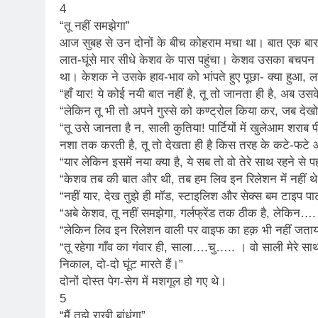
4
“तू नहीं समझेगा”
आज सुबह से उन दोनों के बीच कोहराम मचा था। बात एक ब
लात-घूंसे मार सीधे केशव के पास पहुंचा। केशव उसका बचप
था। केशक ने उसके हाव-भाव को भांपते हुए पूछा- क्या हुआ
“हाँ यार! ये कोई नयी बात नहीं है, तू तो जानता ही है, अब उ
“लेकिन तू भी तो अपने गुस्से को कण्ट्रोल किया कर, जब देख
“तू उसे जानता है न, साली कुतिया! पार्टियों में खुलेआम शराब प
नशा तक करती है, तू तो देखता ही है किस तरह के कटे-फटे 
“यार लेकिन इसमें नया क्या है, ये सब तो वो तेरे साथ रहने से
“केशव तब की बात और थी, तब हम लिव इन रिलेशन में नहीं थ
“नहीं यार, देख तुझे ही मॉड, स्टाइलिश और सेक्स बम टाइप प
“अबे केशव, तू नहीं समझेगा, गर्लफ्रेंड तक ठीक है, लेकिन….
“लेकिन लिव इन रिलेशन वाली पर वाइफ का हक़ भी नहीं जताया
“तू रहेगा गाँव का गंवार ही, साला….चु….. । वो साली मेरे 
निकाल, दो-दो घूंट मारते हैं।”
दोनों दोस्त पेग-सेग में मशगूल हो गए थे।
5
“मैं तुझे राखी बांधूंगा”