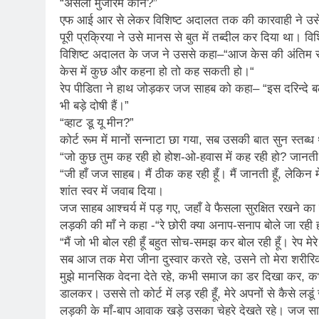
“असली मुजरिम कौन?”
एफ आई आर से लेकर विशिष्ट अदालत तक की कारवाही ने उस
पूरी प्रक्रिया ने उसे मानस से बुत में तब्दील कर दिया था। 
विशिष्ट अदालत के जज ने उससे कहा–“आज केस की अंतिम सुनवा
केस में कुछ और कहना हो तो कह सकती हो।“
रेप पीडिता ने हाथ जोड़कर जज साहब को कहा– “इस दरिन्दे बला
भी बड़े दोषी हैं।”
“व्हाट डू यू मीन?”
कोर्ट रूम में मानों सन्नाटा छा गया, सब उसकी बात सुन स्तब्ध
“जो कुछ तुम कह रही हो होश-ओ-हवास में कह रही हो? जानती
“जी हाँ जज साहब। मैं ठीक कह रही हूँ। मैं जानती हूँ, लेकिन म
शांत स्वर में जवाब दिया।
जज साहब आश्चर्य में पड़ गए, जहाँ वे फैसला सुरक्षित रखने क
लड़की की माँ ने कहा -“रे छोरी क्या अनाप-सनाप बोले जा रही
“मैं जो भी बोल रही हूँ बहुत सोच-समझ कर बोल रही हूँ। रेप म
सब आज तक मेरा जीना दुस्वार करते रहे, उसने तो मेरा शरीरि
मुझे मानसिक वेदना देते रहे, कभी समाज का डर दिखा कर, क
डालकर। उससे तो कोर्ट में लड़ रही हूँ, मेरे अपनों से कैसे
लड़की के माँ-बाप आवाक खड़े उसका चेहरे देखते रहे। जज सा