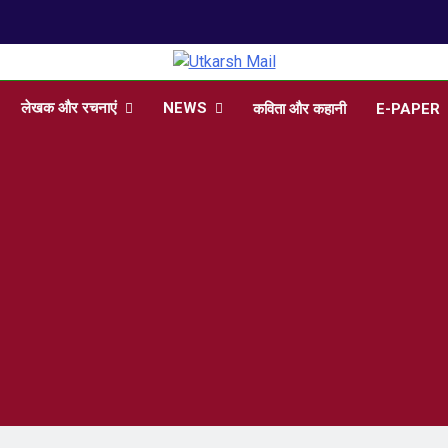
arsh Mail
 , Articles, Literature in Hindi and English
लेखक और रचनाएं
NEWS
कविता और कहानी
E-PAPER