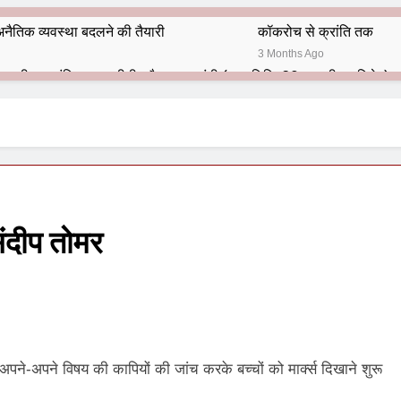
नैतिक व्यवस्था बदलने की तैयारी
कॉकरोच से क्रांति तक
3 Months Ago
भारतीय राजनीति में आज भी प्रासांगिक एव अद्वीतीय है महात्मा गांधी (पुण्य तिथि-30 जनवरी पर विशेष)
हार का शताब्दी समारोह
अलविदा “अंग्रेज़ों के ज़माने के जेलर”
10 Months Ago
 बंदा सिंह बहादुर की स्मृति में स्मारक निर्माण की दिशा में बढ़ते कदम
श से पूर्व यह’ ऑपरेशन सिन्दूर’ रुकेगा नहीं : मनमोहन शर्मा ‘शरण’ (संपादक)
दीप तोमर
ं 9 आतंकी ठिकानों पर भारत ने की एयर स्ट्राइक (ऑपरेशन सिन्दूर)
ण समाज समन्वय समिति के व्दारा‌ ‘राष्ट्रीय प्रबुद्ध ब्राह्मण‌ महासम्मेलन‌’ का सफ
ता विलियम्स: एक ऐतिहासिक वापसी
े अपने-अपने विषय की कापियों की जांच करके बच्चों को मार्क्स दिखाने शुरू
दिल्ली द्वारा ‘पुस्तक लोकार्पण, काव्य गोष्ठी एवं सम्मान समारोह’ का भव्य आयोजन