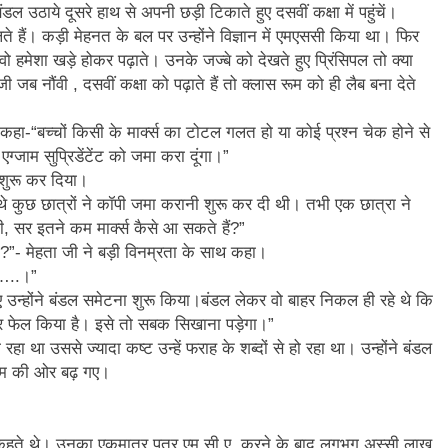
ंडल उठाये दूसरे हाथ से अपनी छड़ी टिकाते हुए दसवीं कक्षा में पहुंचें।
ते हैं। कड़ी मेहनत के बल पर उन्होंने विज्ञान में एमएससी किया था। फिर
न’ (सम्पादकीय)
अबकी बार हुए न पार
वो हमेशा खड़े होकर पढ़ाते। उनके जज्बे को देखते हुए प्रिंसिपल तो क्या
2 Years Ago
ब नौंवी , दसवीं कक्षा को पढ़ाते हैं तो क्लास रूम को ही लैब बना देते
न को मिला बेस्ट वालंटियर अवॉर्ड–लाल बिहारी लाल
समाज सेवा
2 Years A
 हुए कहा-“बच्चों किसी के मार्क्स का टोटल गलत हो या कोई प्रश्न चेक होने से
ा दिवस “ की बहुत बहुत बधाई
भारत रत्न जननायक कर्पूरी ठाकुर
एग्जाम सुप्रिडेंटेंट को जमा करा दूंगा।”
3 Years Ago
 शुरू कर दिया।
– मनमोहन शर्मा ‘शरण’ (सम्पादकीय )
 थे कुछ छात्रों ने कॉपी जमा करानी शुरू कर दी थी। तभी एक छात्रा ने
गी, सर इतने कम मार्क्स कैसे आ सकते हैं?”
0-18 फरवरी) में अनुराधा प्रकाशन के स्टाल पर अपनी पुस्तक को प्रदर्शित/विमोचन ह
या?”- मेहता जी ने बड़ी विनम्रता के साथ कहा।
……..।”
 हिंदी भाषा की स्वीकृति
मत बहाओ खून
ुए उन्होंने बंडल समेटना शुरू किया।बंडल लेकर वो बाहर निकल ही रहे थे कि
3 Years Ago
झकर फेल किया है। इसे तो सबक सिखाना पड़ेगा।”
्पादकीय : इंडिया / भारत , जी-20 में ‘भार-त’ का चमका सितारा
रहा था उससे ज्यादा कष्ट उन्हें फराह के शब्दों से हो रहा था। उन्होंने बंडल
 रूम की ओर बढ़ गए।
 आर हरि कुमार ने किया अनुराधा प्रकाशन की पुस्तकों एवं ‘उत्कर्ष मेल’ का लोकार
े भव्यभाल पर एक सुरम्य तिलकहैं
श्री हनुमानजी का जन्म महोत
 कहते थे। उनका एकमात्र पुत्र एम.सी.ए. करने के बाद लगभग अस्सी लाख