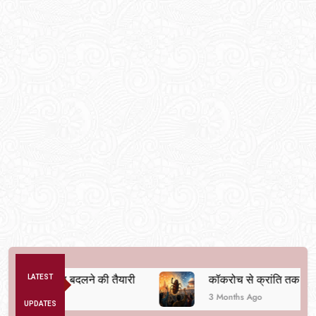
िक व्यवस्था बदलने की तैयारी
LATEST
कॉकरोच से क्रांति तक
3 Months Ago
UPDATES