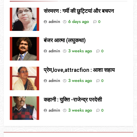
संस्मरण : गर्मी की छुट्टियां और बचपन
admin
6 days ago
0
बंजर आत्मा (लघुकथा)
admin
3 weeks ago
0
प्रेम,love,attracfion : आशा सहाय
admin
3 weeks ago
0
कहानी : युक्ति -राजेन्द्र परदेसी
admin
3 weeks ago
0