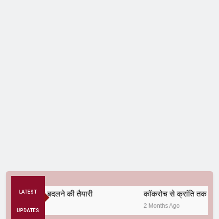
िक व्यवस्था बदलने की तैयारी
LATEST
कॉकरोच से क्रांति तक
2 Months Ago
UPDATES