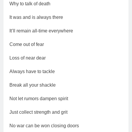
श्री चौरासिया ब्राह्मण समाज
Why to talk of death
समन्वय समिति के व्दारा‌ ‘राष्ट्रीय
प्रबुद्ध ब्राह्मण‌ महासम्मेलन‌’ का
1 Year Ago
It was and is always there
सफल आयोजन
धरती पर लौटीं सुनीता विलियम्स:
एक ऐतिहासिक वापसी
It’ll remain all-time everywhere
1 Year Ago
अनुराधा प्रकाशन, नई दिल्ली द्वारा
Come out of fear
‘पुस्तक लोकार्पण, काव्य गोष्ठी एवं
सम्मान समारोह’ का भव्य आयोजन
2 Years Ago
Loss of near dear
कितना बदल गया इंसान’
(सम्पादकीय)
Always have to tackle
2 Years Ago
अबकी बार हुए न पार
Break all your shackle
2 Years Ago
दिल्ली की फ़िरदौस ख़ान को मिला
Not let rumors dampen spirit
बेस्ट वालंटियर अवॉर्ड–लाल बिहारी
लाल
2 Years Ago
Just collect strength and grit
समाज सेवा मे तत्पर दानवीर परिवार
2 Years Ago
No war can be won closing doors
“अंतर्राष्ट्रीय महिला दिवस “ की