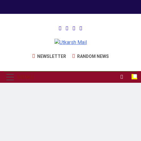
Utkarsh Mail
Latest News , Articles, Literature in
NEWSLETTER
RANDOM NEWS
Hindi and English
MENU