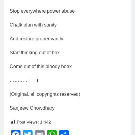
की पुस्तकों एवं ‘उत्कर्ष मेल’ का
3 Years Ago
लोकार्पण
डॉक्टर सरोजिनी प्रीतम कहिन
Stop everywhere power abuse
3 Years Ago
Chalk plan with sanity
डॉ. अम्बेडकर भारत के भव्यभाल पर
एक सुरम्य तिलकहैं
And restore proper vanity
3 Years Ago
श्री हनुमानजी का जन्म महोत्सव का
भव्य आयोजन
Start thinking out of box
3 Years Ago
अंतरराष्ट्रीय मित्रता दिवस पर
Come out of this bloody hoax
विशेष “किताबों के पन्नों से लेकर
अनकही कहानियों तक”
5 Days Ago
…………।।।
राजनीतिक सफरनामा : आन्दोलन
से उपजे सवाल
(Original, all copyrights reserved)
5 Days Ago
पेपर लीक पर गैर-भाजपा सरकारों
Sanjeew Chowdhary
से जवाबदेही कब?
5 Days Ago
Post Views:
1,442
कहां चला गया पुलिस के हाथों में
लहराने वाला डंडा
Facebook
Twitter
Email
WhatsApp
Share