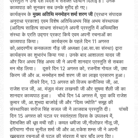
प्रस्तुति ने उन्हें देश विदेश में सशक्त पहचान दिलाई है। उनके
काव्यपाठ को सुनकर सब उनके मुरीद हो गए।
कार्यक्रम के
मुख्य अतिथि मनमोहन शर्मा शरण जी
(प्रधान संपादक
अनुराधा प्रकाश) एवम विशेष अतिथिअभय सिंह अभय संस्थापक
(आदित्य साहित्य साधना संस्था)ने अपनी प्रस्तुति में अभिव्यक्ति
संस्था के प्रति उद्गार प्रकट किये एवम अपनी रचनाओं का
काव्यपाठ किया। कार्यक्रम के पहले दिन 11 अगस्त
को,आदरणीय कनकलता गौड़ जी अध्यक्षा (आ.सा.सा संस्था) द्वारा
कार्यक्रम का शुभारंभ किया गया। उनके बाद आशालता यादव जी
और फिर अभय सिंह अभय जी ने अपनी शानदार प्रस्तुति से सबका
मन मोह लिया। दूसरे दिन 12 अगस्त को, रजनीश गोयल जी, उषा
किरण जी और अ. मनमोहन शर्मा शरण जी का लाइव प्रसारण हुआ।
तीसरे दिन, 13 अगस्त को विजय कनौजिया जी, आ.
राजेश राज जी, आ. मंजुल मंजर लखनवी जी और सुषमा शैली जी का
शानदार काव्यपाठ हुआ। चौथे दिन 14 अगस्त में, युवा कवि राजेश
कुमार जी, आ.शुभदा बाजपेई जी और “दिव्य ज्योति” समूह की
संस्थापिका सरोज सिंह सजल जी ने लाजवाब प्रस्तुति दी। पांचवें
दिन 15 अगस्त को पटल पर स्वतंत्रता दिवस के उपलक्ष्य में,
देशभक्ति की धूम मची रही। कमल धमीजा जी,नीलोफ़र नीलू जी,
हरियाणा गौरव सुनील शर्मा जी और आ.राकेश शम्स जी ने अपनी
खूबसूरत रचनाओं से पटल की सुंदरता में चार चाँद लगा दिए।