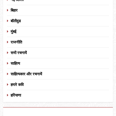
बिहार
बॉलीवुड
मुंबई
राजनीति
सभी रचनायें
साहित्य
साहित्यकार और रचनायें
हमारे कवि
हरियाणा