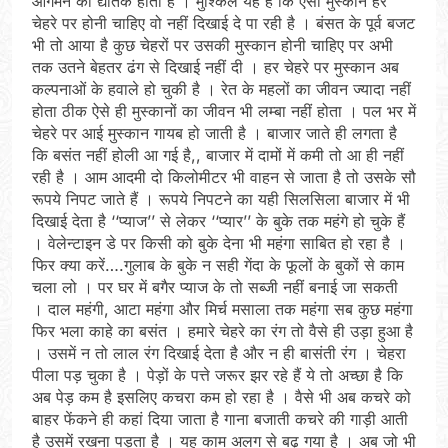
आगमन का द्योतक होती है । मुश्किल यह है कि ऐसी मुस्कान हर
चेहरे पर होनी चाहिए वो नहीं दिखाई दे पा रही है । बंसत के पूर्व बजट
भी तो आया है कुछ चेहरों पर उसकी मुस्कान होनी चाहिए पर अभी
तक उतने बेहतर ढंग से दिखाई नहीं दी । हर चेहरे पर मुस्कान अब
कल्पनाओं के हवाले हो चुकी है । रेत के महलों का जीवन ज्यादा नहीं
होता ठीक ऐसे ही मुस्कानों का जीवन भी लम्बा नहीं होता । पल भर में
चेहरे पर आई मुस्कान गायब हो जाती है । बाजार जाते ही लगता है
कि बसंत नहीं होली आ गई है,, बाजार में दामों में कमी तो आ ही नहीं
रही है । आम आदमी दो किलोमीटर भी वाहन से जाता है तो उसके सौ
रूपये निपट जाते हैं । रूपये निपटने का यही सिलसिला बाजार में भी
दिखाई देता है ‘‘प्याज’’ से लेकर ‘‘प्यार’’ के बुके तक महंगे हो चुके हैं
। वेलेन्टाइन डे पर किसी को बुके देना भी महंगा साबित हो रहा है ।
फिर क्या करें….गुलाब के बुके न सही गेंदा के फूलों के बुकों से काम
चला लो । पर घर में बगैर प्याज के तो सब्जी नहीं बनाई जा सकती
। दाल महंगी, आटा महंगा और मिर्च मसाला तक महंगा सब कुछ महंगा
फिर भला काहे का बसंत । हमारे चेहरे का रंग तो वैसे ही उड़ा हुआ है
। उसमें न तो लाल रंग दिखाई देता है और न ही बासंती रंग । चेहरा
पीला पड़ चुका है । पेड़ों के पत्ते जरूर झर रहे हैं ये तो अच्छा है कि
अब पेड़ कम है इसलिए कचरा कम हो रहा है । वैसे भी अब कचरे को
बाहर फेंकने ही कहां दिया जाता है गाना बजाती कचरे की गाड़ी आती
है उसमें रखना पड़ता है । यह काम अलग से बढ़ गया है । अब जो भी