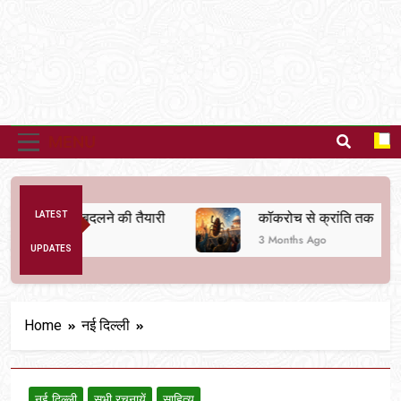
MENU
 व्यवस्था बदलने की तैयारी
LATEST
कॉकरोच से क्रांति तक
3 Months Ago
UPDATES
Home
नई दिल्ली
नई दिल्ली
सभी रचनायें
साहित्य