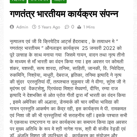
गणतंत्र भारतीयम कार्यक्रम संपन्न
0
Admin
5 Years Ago
1 Mins
नृत्यालय एवं जी वि क्रियेटिव आर्ट्स हैदराबाद , के तत्वाधन मे ”
गणतंत्र भारतीयम ” औनलाइन कार्यक्रम 25 जनवरी 2022 को
पूरे उत्साह के साथ मनाया गया जिसमे गायन, वादन तथा नृत्य तीनो
के माध्यम से माँ भारती का वंदन किया गया l इस अवसर पर कोमली
शंकर, यशस्वी, सत्य शारदा, तनिमा, साहिती, जानकी, वि. निवेदिता,
रुकमिनि, निश्रेया, माधुरी, देबराज, हृतिका, तनिमा इत्यादि ने नृत्य
की सुंदर प्रस्तुतियां दीं, तत्पश्चात सुकुमार जी ने वीणा, सुरेश जी ने
मृदंगम एवं वेंकटसेशु, प्रियंवदा मिश्रा मेघवर्णा, दीप्ति, रम्या राज
इत्यादि ने देशभक्ति से ओत प्रोत गीतों द्वारा माँ भारती का वंदन किया
, इसमे अमेरिका की अल्हादा, डेनमार्क की चार वर्षीया भाविद्या की
गायन प्रस्तुति आकर्षण का केंद्र रही, इस कार्यक्रम मे पी. रामकमल
एवं निशा जी की भी प्रस्तुतियां भी सराहनीय रहीं l इसके पश्चात सभी
ने एकसाथ राष्ट्रगान गा कर कार्यक्रम का समापन किया lइस अवसर
पर मुख्य अतिथि के रूप मे श्री नागेश गारू, श्री बी संजीव रेड्डी एवं
डॉ. अंजलि मिश्रा जी उपस्थित थे , कार्यक्रम का संयोजन और