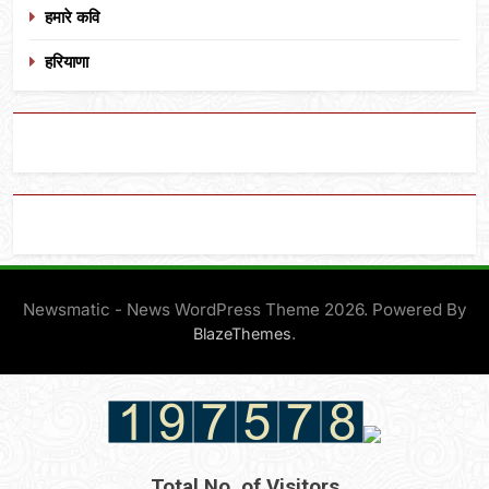
हमारे कवि
हरियाणा
Newsmatic - News WordPress Theme 2026. Powered By
.
BlazeThemes
Total No. of Visitors