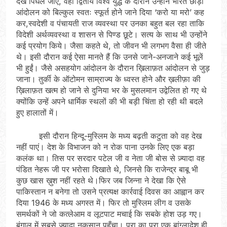
देख पिघल जाए, वहीं द्वितीय विश्व युद्ध के दौरान उन्होंने भारत छोड़ो
आंदोलन को बिल्कुल स्वतः स्फूर्त होने जाने दिया ‘करो या मरो’ कह
कर,स्वदेशी व पंचायती राज व्यवस्था पर उनका बहुत बल रहा ताकि
विदेशी अर्थव्यवस्था व शासन से पिण्ड छूटे। सत्य के साथ भी उन्होंने
कई प्रयोग किये। जैसा कहते थे, तो जीवन भी लगभग वैसा ही जीते
थे। इसी दौरान कई ऐसा मानते हैं कि उनसे जाने-अनजाने कई भूलें
भी हुईं। जैसे असहयोग आंदोलन के दौरान ख़िलाफ़त आंदोलन से जुड़
जाना। तुर्की के ऑटोमन साम्राज्य के ध्वस्त होने और ख़लीफ़ा की
ख़िलाफ़त खत्म हो जाने से दुनिया भर के मुसलमान उद्वेलित हो गए थे
क्योंकि उन्हें अपने धार्मिक स्थलों की भी बड़ी चिंता हो रही थी बदले
हुए हालातों में।
इसी दौरान हिन्दू-मुस्लिम के मध्य बढ़ती कटुता को वह देख
नहीं पाएं। देश के विभाजन को न रोक पाना उनके लिए एक बड़ा
कलंक था। तिस पर सरदार पटेल जी व नेता जी बोस से ज़्यादा वह
पंडित नेहरू जी पर भरोसा दिखाते थे, जिनसे कि राजेन्द्र बाबू भी
कुछ खास ख़ुश नहीं रहते थे।फिर जब जिन्ना ने देखा कि ऐसे
पाकिस्तान न बनेगा तो उसने प्रत्यक्ष कार्रवाई दिवस का आह्वान कर
दिया 1946 के मध्य अगस्त में। फिर तो मुस्लिम लीग व उसके
समर्थकों ने जो कत्लेआम व लूटपाट मचाई कि सबके होश उड़ गए।
बंगाल में सबसे ज़्यादा नुक़सान पहुँचा। पूरा का पूरा एक बांग्लादेश ही