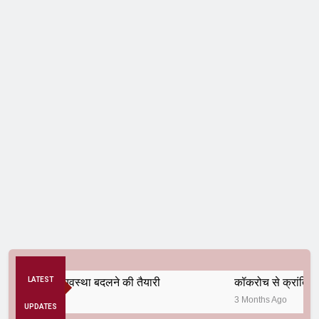
 अनैतिक व्यवस्था बदलने की तैयारी
LATEST
कॉकरोच से क्रांति तक
3 Months Ago
UPDATES