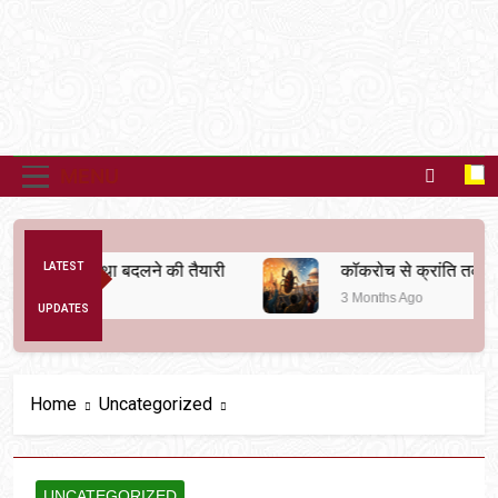
MENU
ैतिक व्यवस्था बदलने की तैयारी
LATEST
कॉकरोच से क्रांति तक
3 Months Ago
UPDATES
Home
Uncategorized
UNCATEGORIZED