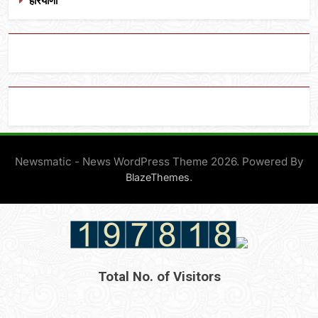
हरियाणा
Newsmatic - News WordPress Theme 2026. Powered By
.
BlazeThemes
Total No. of Visitors