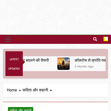
MENU
िक व्यवस्था बदलने की तैयारी
LATEST
कॉकरोच से क्रांति तक
2 Months Ago
UPDATES
Home
कविता और कहानी
कविता और कहानी