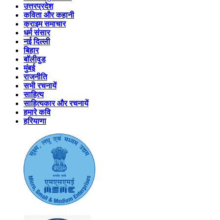
उत्तरप्रदेश
कविता और कहानी
क्राइम समाचार
धर्म संसार
नई दिल्ली
बिहार
बॉलीवुड
मुंबई
राजनीति
सभी रचनायें
साहित्य
साहित्यकार और रचनायें
हमारे कवि
हरियाणा