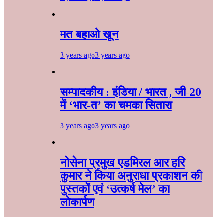
मत बहाओ खून
3 years ago
3 years ago
सम्पादकीय : इंडिया / भारत , जी-20
में ‘भार-त’ का चमका सितारा
3 years ago
3 years ago
नोसेना प्रमुख एडमिरल आर हरि
कुमार ने किया अनुराधा प्रकाशन की
पुस्तकों एवं ‘उत्कर्ष मेल’ का
लोकार्पण