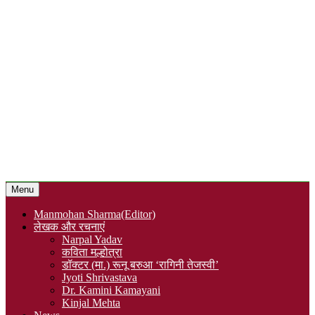
Menu
Manmohan Sharma(Editor)
लेखक और रचनाएं
Narpal Yadav
कविता मल्होत्रा
डॉक्टर (मा.) रूनू बरुआ ‘रागिनी तेजस्वी’
Jyoti Shrivastava
Dr. Kamini Kamayani
Kinjal Mehta