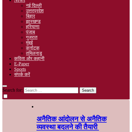
News
नई दिल्ली
उत्तरप्रदेश
बिहार
झारखण्ड
हरियाणा
पंजाब
गुजरात
मुंबई
कर्नाटक
तमिलनाडु
कविता और कहानी
E-Paper
Sports
संपर्क करें
Search for:
अनैतिक आंदोलन से अनैतिक
व्यवस्था बदलने की तैयारी