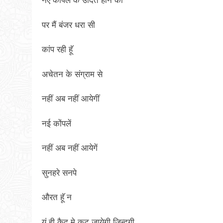
नए कोंपल के उदित होने की
पर मैं बंजर धरा सी
कांप रही हूॅ
अचेतन के संग्राम से
नहीं अब नहीं आयेगीं
नई कोंपलें
नहीं अब नहीं आयेगें
सुनहरे सनपे
औरत हूॅ न
यूं ही कैद मे कट जायेगी जिन्दगी