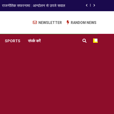
राजनीतिक सफरनामा : आन्दोलन से उपजे सवाल
ेपर लीक पर गैर-भाजपा सरकारों से जवाबदेही कब?
NEWSLETTER
RANDOM NEWS
कहां चला गया पुलिस के हाथों में लहराने वाला डंडा
ISO 9001:2015 Certified
SPORTS
संपर्क करें
अंतरराष्ट्रीय मित्रता दिवस पर विशेष “किताबों के पन्नों से लेकर अनकही कहानियों तक”
राजनीतिक सफरनामा : आन्दोलन से उपजे सवाल
ेपर लीक पर गैर-भाजपा सरकारों से जवाबदेही कब?
कहां चला गया पुलिस के हाथों में लहराने वाला डंडा