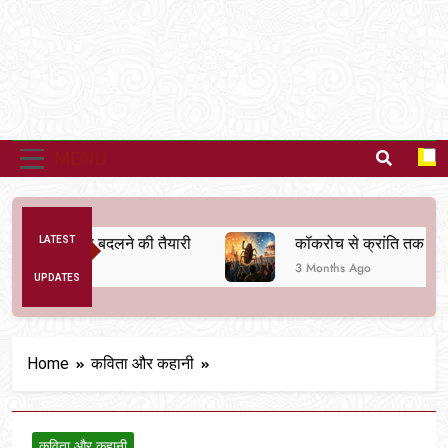
MENU
क व्यवस्था बदलने की तैयारी
LATEST
कॉकरोच से क्रांति तक
3 Months Ago
UPDATES
Home
कविता और कहानी
कविता और कहानी