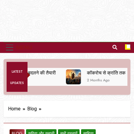
MENU
 व्यवस्था बदलने की तैयारी
LATEST
कॉकरोच से क्रांति तक
2 Months Ago
UPDATES
Home
Blog
BLOG
कविता और कहानी
सभी रचनायें
साहित्य