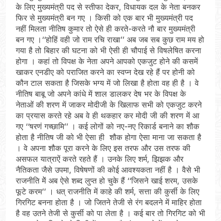
के लिए मुख्यमंत्री पद से स्तीफा देकर, विधायक दल के नेता बनकर
फिर से मुख्यमंत्री बन गए । किसी को एक बार भी मुख्यमंत्री पद
नहीं मिलता नीतिष कुमार तो ऐसे ही करते-करते नौ बार मुख्यमंत्री
बन गए ।‘‘होहिं वही जो राम रचि राखा’’ अब जब सब कुछ राम मय हो
गया है तो बिहार की घटना को भी ऐसी ही चौपाई से विषलेषित करना
होगा । कहां तो विपक्ष के नेता अपने आपको एकजुट होने की कसमें
खाकर एनडीए को पराजित करने का स्वप्न देख रहे हैं पर होनी को
कौन टाल सकता है जिसके भग्य में जो लिखा है होता वह ही है । वे
नीतिष बाबू जो अपने कांधे में शाल डालकर देष भर के विपक्ष के
नेताओं की शरण में जाकर मोदीजी के खिलाफ सभी को एकजुट करने
का प्रयास करते रहे अब वे ही थकहार कर मोदी जी की शरण में आ
गए ‘‘षरणं गच्छामि’’ । कई लोगों को नए-नए रिकार्ड बनाने का शौक
होता है नीतिष जी को भी ऐसा ही शौक होगा ऐसा माना जा सकता है
। वे अपना शौक पूरा करने के लिए इस तरफ और उस तरफ की
असफल यात्राऐं करते रहते हैं । उनके लिए शर्म, झिझक और
नैतिकता जैसे उपमा, विषेषणों की कोई आवश्यकता नहीं है । वैसे भी
राजनीति मेें अब ऐसे शब्द लुप्त हो चुके हैं ‘‘जिसने खाई शरम, उसके
फूटे करम’’ । धत् राजनीति में काहे की शर्म, सत्ता की कुर्सी के लिए
गिरगिट बनना होता है । जो जितने तेजी से रंग बदलने में माहिर होता
है वह उतने तेजी से कुर्सी को पा लेता है । कई बार तो गिरगिट को भी