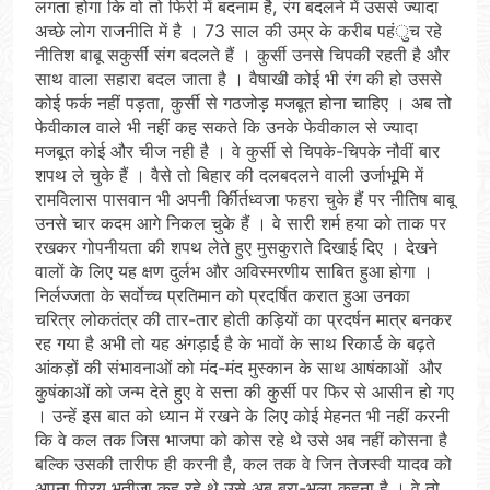
लगता होगा कि वो तो फिरी में बदनाम है, रंग बदलने में उससे ज्यादा
अच्छे लोग राजनीति में है । 73 साल की उम्र के करीब पहंुच रहे
नीतिश बाबू सकुर्सी संग बदलते हैं । कुर्सी उनसे चिपकी रहती है और
साथ वाला सहारा बदल जाता है । वैषाखी कोई भी रंग की हो उससे
कोई फर्क नहीं पड़ता, कुर्सी से गठजोड़ मजबूत होना चाहिए । अब तो
फेवीकाल वाले भी नहीं कह सकते कि उनके फेवीकाल से ज्यादा
मजबूत कोई और चीज नही है । वे कुर्सी से चिपके-चिपके नौवीं बार
शपथ ले चुके हैं । वैसे तो बिहार की दलबदलने वाली उर्जाभूमि में
रामविलास पासवान भी अपनी र्कीिर्तध्वजा फहरा चुके हैं पर नीतिष बाबू
उनसे चार कदम आगे निकल चुके हैं । वे सारी शर्म हया को ताक पर
रखकर गोपनीयता की शपथ लेते हुए मुसकुराते दिखाई दिए । देखने
वालों के लिए यह क्षण दुर्लभ और अविस्मरणीय साबित हुआ होगा ।
निर्लज्जता के सर्वोच्च प्रतिमान को प्रदर्षित करात हुआ उनका
चरित्र लोकतंत्र की तार-तार होती कड़ियों का प्रदर्षन मात्र बनकर
रह गया है अभी तो यह अंगड़ाई है के भावों के साथ रिकार्ड के बढ़ते
आंकड़ों की संभावनाओं को मंद-मंद मुस्कान के साथ आषंकाओं और
कुषंकाओं को जन्म देते हुए वे सत्ता की कुर्सी पर फिर से आसीन हो गए
। उन्हें इस बात को ध्यान में रखने के लिए कोई मेहनत भी नहीं करनी
कि वे कल तक जिस भाजपा को कोस रहे थे उसे अब नहीं कोसना है
बल्कि उसकी तारीफ ही करनी है, कल तक वे जिन तेजस्वी यादव को
अपना प्रिय भतीजा कह रहे थे उसे अब बुरा-भला कहना है । वे तो