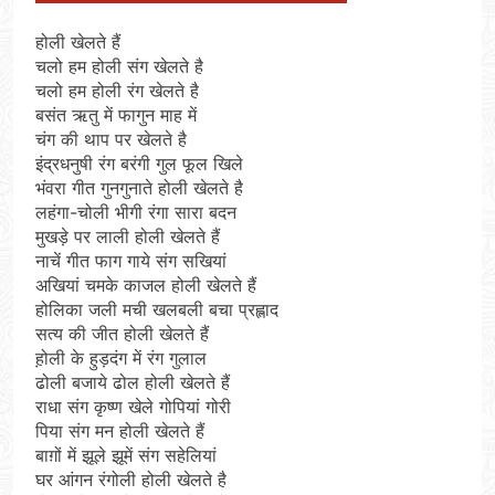
1 Year Ago
होली खेलते हैं
अनुराधा प्रकाशन, नई दिल्ली द्वारा
चलो हम होली संग खेलते है
‘पुस्तक लोकार्पण, काव्य गोष्ठी एवं सम्मान
समारोह’ का भव्य आयोजन
चलो हम होली रंग खेलते है
2 Years Ago
बसंत ऋतु में फागुन माह में
कितना बदल गया इंसान’
चंग की थाप पर खेलते है
(सम्पादकीय)
इंद्रधनुषी रंग बरंगी गुल फूल खिले
2 Years Ago
भंवरा गीत गुनगुनाते होली खेलते है
अबकी बार हुए न पार
लहंगा-चोली भीगी रंगा सारा बदन
2 Years Ago
मुखड़े पर लाली होली खेलते हैं
दिल्ली की फ़िरदौस ख़ान को मिला बेस्ट
नाचें गीत फाग गाये संग सखियां
वालंटियर अवॉर्ड–लाल बिहारी लाल
अखियां चमके काजल होली खेलते हैं
2 Years Ago
होलिका जली मची खलबली बचा प्रह्लाद
समाज सेवा मे तत्पर दानवीर परिवार
सत्य की जीत होली खेलते हैं
2 Years Ago
ह़ोली के हुड़दंग में रंग गुलाल
“अंतर्राष्ट्रीय महिला दिवस “ की बहुत
ढोली बजाये ढोल होली खेलते हैं
बहुत बधाई
राधा संग कृष्ण खेले गोपियां गोरी
2 Years Ago
पिया संग मन होली खेलते हैं
भारत रत्न जननायक कर्पूरी ठाकुर
बाग़ों में झूले झूमें संग सहेलियां
3 Years Ago
घर आंगन रंगोली होली खेलते है