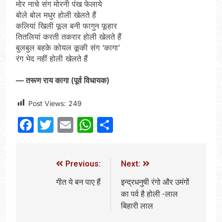
राम नाम लो प्रेम से – मनमोहन शर्मा
मोर नाचे संग मोरनी पंख फेलाये
‘शरण’ (सम्पादकीय )
बोले बोल मधुर होली खेलते हैं
3 Years Ago
कलियां खिली फूल बनी फागुन फूहार
विश्व पुस्तक मेले (10-18 फरवरी) में
तितलियां करती तकरार होली खेलते हैं
अनुराधा प्रकाशन के स्टाल पर अपनी
बुलबुल बहके कोयल कूकी संग ‘कागा’
पुस्तक को प्रदर्शित/विमोचन हेतु संपर्क
3 Years Ago
रंग भेद नहीं होली खेलते हैं
करें
२१वीं सदी में विश्व में हिंदी भाषा की
स्वीकृति
— तरूण राय कागा (पूर्व विधायक)
3 Years Ago
मत बहाओ खून
Post Views:
249
3 Years Ago
Facebook
Twitter
Email
WhatsApp
Share
सम्पादकीय : इंडिया / भारत , जी-20 में
‘भार-त’ का चमका सितारा
3 Years Ago
नोसेना प्रमुख एडमिरल आर हरि कुमार ने
Previous:
Next:
किया अनुराधा प्रकाशन की पुस्तकों एवं
‘उत्कर्ष मेल’ का लोकार्पण
3 Years Ago
गीत ये बन पाए हैं
इन्द्रधनुषी रंगो और उमंगों
डॉक्टर सरोजिनी प्रीतम कहिन
का पर्व है होली -लाल
3 Years Ago
बिहारी लाल
डॉ. अम्बेडकर भारत के भव्यभाल पर