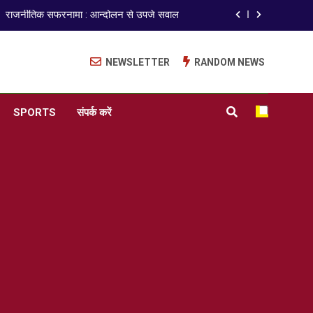
राजनीतिक सफरनामा : आन्दोलन से उपजे सवाल
ेपर लीक पर गैर-भाजपा सरकारों से जवाबदेही कब?
NEWSLETTER
RANDOM NEWS
कहां चला गया पुलिस के हाथों में लहराने वाला डंडा
ISO 9001:2015 Certified
SPORTS
संपर्क करें
अंतरराष्ट्रीय मित्रता दिवस पर विशेष “किताबों के पन्नों से लेकर अनकही कहानियों तक”
राजनीतिक सफरनामा : आन्दोलन से उपजे सवाल
ेपर लीक पर गैर-भाजपा सरकारों से जवाबदेही कब?
कहां चला गया पुलिस के हाथों में लहराने वाला डंडा