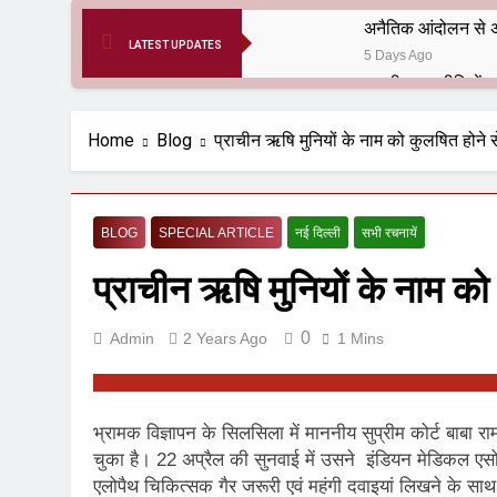
अनैतिक आंदोलन से अ
LATEST UPDATES
5 Days Ago
6 Months Ago
आर्य समाज मधुबनी बि
Home
Blog
प्राचीन ऋषि मुनियों के नाम को कुलषित होने 
9 Months Ago
हरियाणा सरकार के बाबा
1 Year Ago
BLOG
SPECIAL ARTICLE
नई दिल्ली
सभी रचनायें
आतंकवाद के जड़मूल ना
प्राचीन ऋषि मुनियों के नाम को
1 Year Ago
पाकिस्तान और PoK मे
1 Year Ago
0
Admin
2 Years Ago
1 Mins
श्री चौरासिया ब्राह्म
1 Year Ago
धरती पर लौटीं सुनी
भ्रामक विज्ञापन के सिलसिला में माननीय सुप्रीम कोर्ट बाबा
1 Year Ago
चुका है। 22 अप्रैल की सुनवाई में उसने इंडियन मेडिकल ए
अनुराधा प्रकाशन, नई 
एलोपैथ चिकित्सक गैर जरूरी एवं महंगी दवाइयां लिखने के साथ 