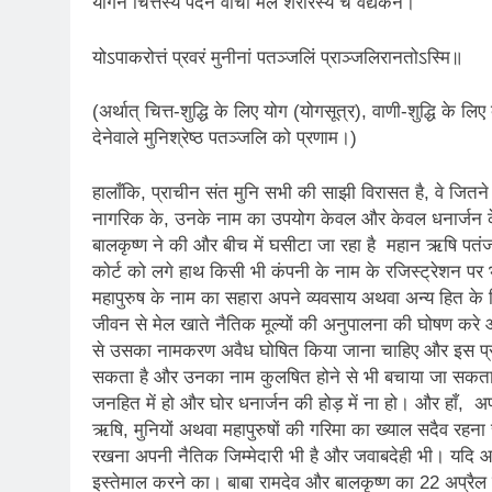
योगेन चित्तस्य पदेन वाचां मलं शरीरस्य च वैद्यकेन।
3 Years Ago
योऽपाकरोत्तं प्रवरं मुनीनां पतञ्जलिं प्राञ्जलिरानतोऽस्मि॥
4 Days Ago
पेपर लीक पर गैर-भाज
(अर्थात् चित्त-शुद्धि के लिए योग (योगसूत्र), वाणी-शुद्धि के ल
5 Days Ago
देनेवाले मुनिश्रेष्ठ पतञ्जलि को प्रणाम।)
कॉकरोच आंदोलन: गां
5 Days Ago
हालाँकि, प्राचीन संत मुनि सभी की साझी विरासत है, वे जितने 
नागरिक के, उनके नाम का उपयोग केवल और केवल धनार्जन क
बालकृष्ण ने की और बीच में घसीटा जा रहा है महान ऋषि पत
कोर्ट को लगे हाथ किसी भी कंपनी के नाम के रजिस्ट्रेशन पर
महापुरुष के नाम का सहारा अपने व्यवसाय अथवा अन्य हित के 
जीवन से मेल खाते नैतिक मूल्यों की अनुपालना की घोषण करे
से उसका नामकरण अवैध घोषित किया जाना चाहिए और इस प्रका
सकता है और उनका नाम कुलषित होने से भी बचाया जा सकता ह
जनहित में हो और घोर धनार्जन की होड़ में ना हो। और हाँ, अ
ऋषि, मुनियों अथवा महापुरुषों की गरिमा का ख्याल सदैव रह
रखना अपनी नैतिक जिम्मेदारी भी है और जवाबदेही भी। यदि 
इस्तेमाल करने का। बाबा रामदेव और बालकृष्ण का 22 अप्रैल 