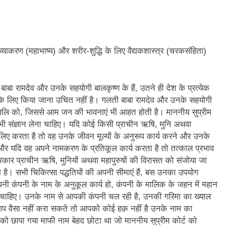
3 Years Ago
अंतरराष्ट्रीय मित्रता दिवस पर विशेष “किताबों के पन्नों से लेकर अनकही कहानियों तक”
पा सरकारों से जवाबदेही कब?
कहां चला गया पुलिस के हाथों में
िए व्याकरण (महाभाष्य) और शरीर-शुद्धि के लिए वैद्यकशास्त्र (चरकसंहिता)
5 Days Ago
धीवाद की छाया या डिजिटल युग का नया प्रतिरोध?
संस्मरण : ग
5 Days Ago
बाबा रामदेव और उनके सहयोगी बालकृष्ण के हैं, उतने ही देश के प्रत्येक
े लिए किया जाना उचित नहीं है। गलती बाबा रामदेव और उनके सहयोगी
ंजलि को, जिससे आम जन की भावनाएं भी आहत होती है। माननीय सुप्रीम
 भी संज्ञान लेना चाहिए। यदि कोई किसी प्राचीन ऋषि, मुनि अथवा
लिए करता है तो वह उनके जीवन मूल्यों के अनुरूप कार्य करने और उनके
 और यदि वह अपने नामकरण के प्रतिकूल कार्य करता है तो तत्काल प्रभाव
र प्राचीन ऋषि, मुनियों अथवा महापुरुषों की विरासत को संजोया जा
ै। सभी चिकित्सा पद्धतियों की अपनी सीमाएं हैं, बस उनका उपयोग
पनी कंपनी के नाम के अनुकूल कार्य हो, कंपनी के मालिक के जहन में महान
ना चाहिए। उनके नाम से आपकी कंपनी चल रही है, उनकी गरिमा का ख्याल
आप वैसा नहीं करा सकते तो आपको कोई हक़ नहीं है उनके नाम का
को छापा गया माफी नाम बेहद छोटा था जो माननीय सुप्रीम कोर्ट को