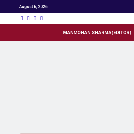
August 6, 2026
Utk
Latest News
MANMOHAN SHARMA(EDITOR)