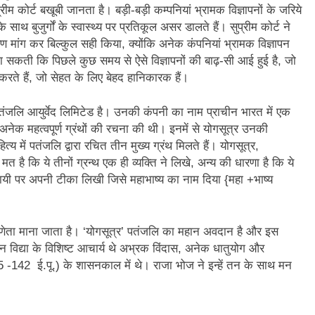
ीम कोर्ट बखूबी जानता है। बड़ी-बड़ी कम्पनियां भ्रामक विज्ञापनों के जरिये
न’ (सम्पादकीय)
अबकी बार हुए न पार
 साथ बुजुर्गों के स्वास्थ्य पर प्रतिकूल असर डालते हैं। सुप्रीम कोर्ट ने
2 Years Ago
रण मांग कर बिल्कुल सही किया, क्योंकि अनेक कंपनियां भ्रामक विज्ञापन
न को मिला बेस्ट वालंटियर अवॉर्ड–लाल बिहारी लाल
समाज सेवा
ा सकती कि पिछले कुछ समय से ऐसे विज्ञापनों की बाढ़-सी आई हुई है, जो
2 Years A
 करते हैं, जो सेहत के लिए बेहद हानिकारक हैं।
ा दिवस “ की बहुत बहुत बधाई
भारत रत्न जननायक कर्पूरी ठाकुर
3 Years Ago
ंजलि आयुर्वेद लिमिटेड है। उनकी कंपनी का नाम प्राचीन भारत में एक
– मनमोहन शर्मा ‘शरण’ (सम्पादकीय )
े अनेक महत्वपूर्ण ग्रंथों की रचना की थी। इनमें से योगसूत्र उनकी
य में पतंजलि द्वारा रचित तीन मुख्य ग्रंथ मिलते हैं। योगसूत्र,
0-18 फरवरी) में अनुराधा प्रकाशन के स्टाल पर अपनी पुस्तक को प्रदर्शित/विमोचन ह
का मत है कि ये तीनों ग्रन्थ एक ही व्यक्ति ने लिखे, अन्य की धारणा है कि ये
ाध्यायी पर अपनी टीका लिखी जिसे महाभाष्य का नाम दिया {महा +भाष्य
 हिंदी भाषा की स्वीकृति
मत बहाओ खून
3 Years Ago
्पादकीय : इंडिया / भारत , जी-20 में ‘भार-त’ का चमका सितारा
रणेता माना जाता है। ‘योगसूत्र’ पतंजलि का महान अवदान है और इस
ायन विद्या के विशिष्ट आचार्य थे अभ्रक विंदास, अनेक धातुयोग और
5 -142 ई.पू.) के शासनकाल में थे। राजा भोज ने इन्हें तन के साथ मन
 आर हरि कुमार ने किया अनुराधा प्रकाशन की पुस्तकों एवं ‘उत्कर्ष मेल’ का लोकार
े भव्यभाल पर एक सुरम्य तिलकहैं
श्री हनुमानजी का जन्म महोत