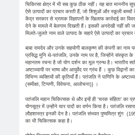
2 Years Ago
चिकित्सा क्षेत्र में भी सब कुछ ठीक नहीं। यह बात माननीय सुप्र
कितना बदल गया इंसा
ऐसे उत्पादों का प्रचार करती हैं, जो शिशुओं और स्कूली बच्चों के
2 Years Ago
केंद्र सरकार से भ्रामक विज्ञापनों के खिलाफ कार्रवाई का विव
दिल्ली की फ़िरदौस ख़ा
देने के मामले में बेलगाम दिखती हैं। इसकी अनदेखी नहीं की ज
2 Years Ago
मिलते-जुलते नाम वाले उत्पाद के सहारे ऐसे उत्पादों का प्रचार
“अंतर्राष्ट्रीय महिल
2 Years Ago
बाबा रामदेव और उनके सहयोगी बालकृष्ण की कंपनी का नाम पत
राम नाम लो प्रेम से 
प्रसिद्ध मुनि थे-पतंजलि, उनके नाम पर है, जिन्होंने संस्कृत क
3 Years Ago
महानतम रचना है जो योग दर्शन का मूल ग्रन्थ है। भारतीय साहित्
विश्व पुस्तक मेले (1
अष्टाध्यायी पर भाष्य और आयुर्वेद पर ग्रंथ हैं । कुछ विद्वानों 
3 Years Ago
विभिन्न व्यक्तियों की कृतियाँ हैं। पतंजलि ने पाणिनि के अष्ट
२१वीं सदी में विश्व में
(समीक्षा, टिप्पणी, विवेचना, आलोचना)} ।
3 Years Ago
सम
पतंजलि महान चिकित्सक थे और इन्हें ही ‘चरक संहिता’ का प्
योगसूत्र में उन्होंने चार पादों का वर्णन किया है। पतंजलि रस
3 Years Ago
लौहशास्त्र इनकी देन है। पतंजलि संभवत पुष्यमित्र शुंग (19
नोसेना प्रमुख एडमिरल
का भी चिकित्सक कहा है।
3 Years Ago
डॉ. अम्बेडकर भारत क