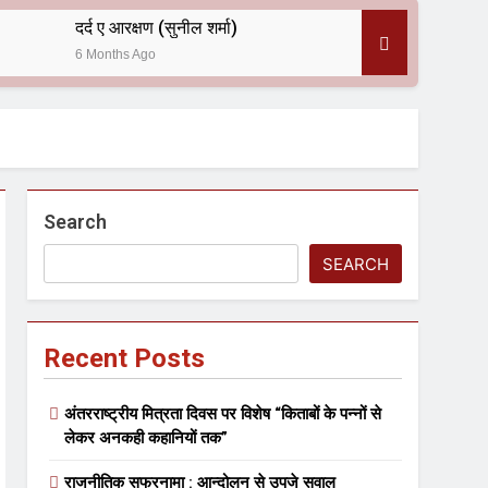
दर्द ए आरक्षण (सुनील शर्मा)
6 Months Ago
 — असरानी को भावभीनी श्रद्धांजलि
Search
SEARCH
Recent Posts
ल आयोजन
अंतरराष्ट्रीय मित्रता दिवस पर विशेष “किताबों के पन्नों से
लेकर अनकही कहानियों तक”
राजनीतिक सफरनामा : आन्दोलन से उपजे सवाल