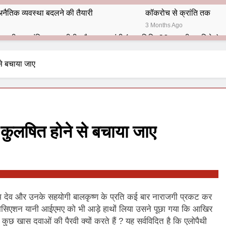
नैतिक व्यवस्था बदलने की तैयारी
कॉकरोच से क्रांति तक
3 Months Ago
भारतीय राजनीति में आज भी प्रासांगिक एव अद्वीतीय है महात्मा गांधी (पुण्य तिथि-30 जनवरी पर विशेष)
हार का शताब्दी समारोह
अलविदा “अंग्रेज़ों के ज़माने के जेलर”
से बचाया जाए
10 Months Ago
 बंदा सिंह बहादुर की स्मृति में स्मारक निर्माण की दिशा में बढ़ते कदम
श से पूर्व यह’ ऑपरेशन सिन्दूर’ रुकेगा नहीं : मनमोहन शर्मा ‘शरण’ (संपादक)
 कुलषित होने से बचाया जाए
ं 9 आतंकी ठिकानों पर भारत ने की एयर स्ट्राइक (ऑपरेशन सिन्दूर)
ण समाज समन्वय समिति के व्दारा‌ ‘राष्ट्रीय प्रबुद्ध ब्राह्मण‌ महासम्मेलन‌’ का सफ
ता विलियम्स: एक ऐतिहासिक वापसी
 राम देव और उनके सहयोगी बालकृष्ण के प्रति कई बार नाराजगी प्रकट कर
सोसिएशन यानी आईएमए को भी आड़े हाथों लिया उसने पूछा गया कि आखिर
दिल्ली द्वारा ‘पुस्तक लोकार्पण, काव्य गोष्ठी एवं सम्मान समारोह’ का भव्य आयोजन
कुछ खास दवाओं की पैरवी क्यों करते हैं ? यह सर्वविदित है कि एलोपैथी