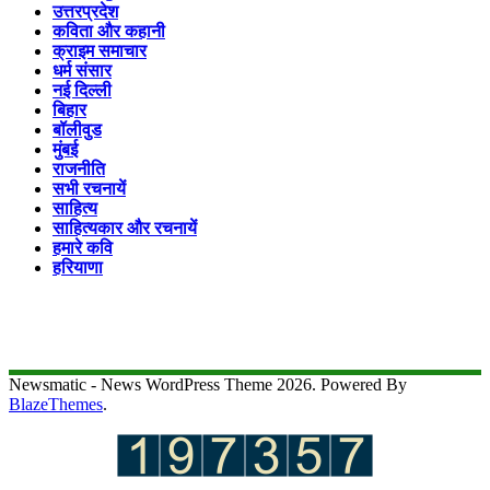
उत्तरप्रदेश
कविता और कहानी
क्राइम समाचार
धर्म संसार
नई दिल्ली
बिहार
बॉलीवुड
मुंबई
राजनीति
सभी रचनायें
साहित्य
साहित्यकार और रचनायें
हमारे कवि
हरियाणा
Newsmatic - News WordPress Theme 2026. Powered By
BlazeThemes
.