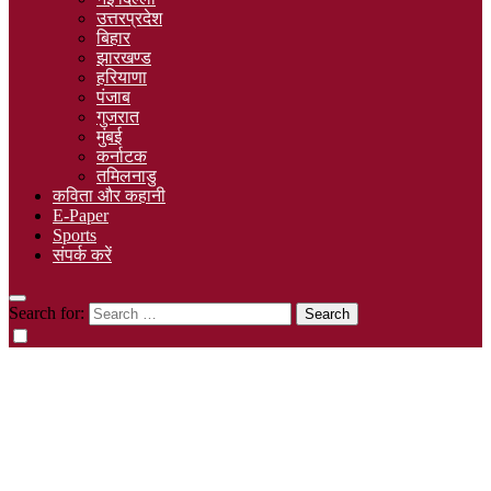
उत्तरप्रदेश
बिहार
झारखण्ड
हरियाणा
पंजाब
गुजरात
मुंबई
कर्नाटक
तमिलनाडु
कविता और कहानी
E-Paper
Sports
संपर्क करें
Search for: