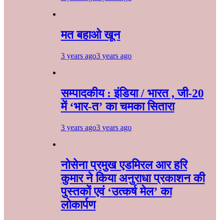
मत बहाओ खून
3 years ago
3 years ago
सम्पादकीय : इंडिया / भारत , जी-20
में ‘भार-त’ का चमका सितारा
3 years ago
3 years ago
नोसेना प्रमुख एडमिरल आर हरि
कुमार ने किया अनुराधा प्रकाशन की
पुस्तकों एवं ‘उत्कर्ष मेल’ का
लोकार्पण