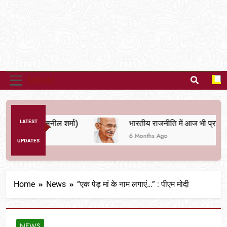
MENU
 ए आरक्षण (सुनील शर्मा)
LATEST
onths Ago
6 Months Ago
UPDATES
Home
News
“एक पेड़ मां के नाम लगाएं…” : पीएम मोदी
NEWS