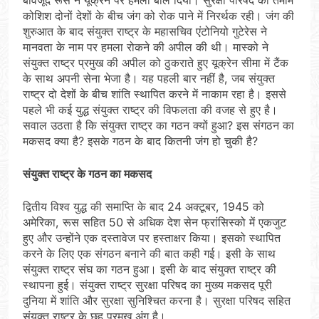
कोशिश दोनों देशों के बीच जंग को रोक पाने में निरर्थक रही। जंग की
शुरुआत के बाद संयुक्‍त राष्‍ट्र के महासचिव एंटोनियो गुटेरेस ने
मानवता के नाम पर हमला रोकने की अपील की थी। मास्‍को ने
संयुक्‍त राष्‍ट्र प्रमुख की अपील को ठुकराते हुए यूक्रेन सीमा में टैंक
के साथ अपनी सेना भेजा है। यह पहली बार नहीं है, जब संयुक्‍त
राष्‍ट्र दो देशों के बीच शांति स्‍थापित करने में नाकाम रहा है। इससे
पहले भी कई युद्ध संयुक्‍त राष्‍ट्र की विफलता की वजह से हुए है।
सवाल उठता है कि संयुक्‍त राष्‍ट्र का गठन क्यों हुआ? इस संगठन का
मकसद क्‍या है? इसके गठन के बाद कितनी जंग हो चुकी है?
संयुक्‍त राष्‍ट्र के गठन का मकसद
द्वितीय विश्‍व युद्ध की समाप्ति के बाद 24 अक्‍टूबर, 1945 को
अमेरिका, रूस सहित 50 से अधिक देश सेन फ्रांसिस्‍को में एकजुट
हुए और उन्‍होंने एक दस्‍तावेज पर हस्‍ताक्षर किया। इसको स्‍थापित
करने के लिए एक संगठन बनाने की बात कही गई। इसी के साथ
संयुक्‍त राष्‍ट्र संघ का गठन हुआ। इसी के बाद संयुक्‍त राष्‍ट्र की
स्‍थापना हुई। संयुक्‍त राष्‍ट्र सुरक्षा परिषद का मुख्‍य मकसद पूरी
दुनिया में शांति और सुरक्षा सुनिश्चित करना है। सुरक्षा परिषद सहित
संयुक्‍त राष्‍ट्र के छह प्रमुख अंग है।