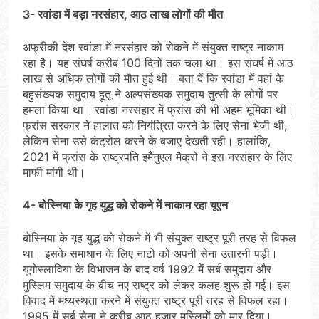
3- रवांडा में बड़ा नरसंहार, आठ लाख लोगों की मौत
अफ्रीकी देश रवांडा में नरसंहार को रोकने में संयुक्‍त राष्‍ट्र नाकाम
रहा है। यह संघर्ष करीब 100 दिनों तक चला था। इस संघर्ष में आठ
लाख से अधिक लोगों की मौत हुई थी। बता दें कि रवांडा में वहां के
बहुसंख्‍यक समुदाय हूतू ने अल्‍पसंख्‍यक समुदाय तुत्‍सी के लोगों पर
हमला किया था। रवांडा नरसंहार में फ्रांस की भी अहम भूमिका थी।
फ्रांस सरकार ने हालात को नियंत्रित करने के लिए सेना भेजी थी,
लेकिन सेना उसे कंट्रोल करने के बजाए देखती रही। हालांकि,
2021 में फ्रांस के राष्‍ट्रपति इमैनुएल मैक्रों ने इस नरसंहार के लिए
माफी मांगी थी।
4- बोस्निया के गृह युद्ध को रोकने में नाकाम रहा यूएन
बोस्निया के गृह युद्ध को रोकने में भी संयुक्‍त राष्‍ट्र पूरी तरह से विफल
था। इसके समाधान के लिए नाटो को अपनी सेना उतारनी पड़ी।
यूगोस्‍लाविया के विभाजन के बाद वर्ष 1992 में सर्ब समुदाय और
मुस्लिम समुदाय के बीच नए राष्‍ट्र को लेकर कलह शुरू हो गई। इस
विवाद में मध्‍यस्‍थता करने में संयुक्‍त राष्‍ट्र पूरी तरह से विफल रहा।
1995 में सर्ब सेना ने करीब आठ हजार मुस्‍ल‍िमों को मार दिया।