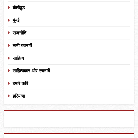
बॉलीवुड
मुंबई
राजनीति
सभी रचनायें
साहित्य
साहित्यकार और रचनायें
हमारे कवि
हरियाणा