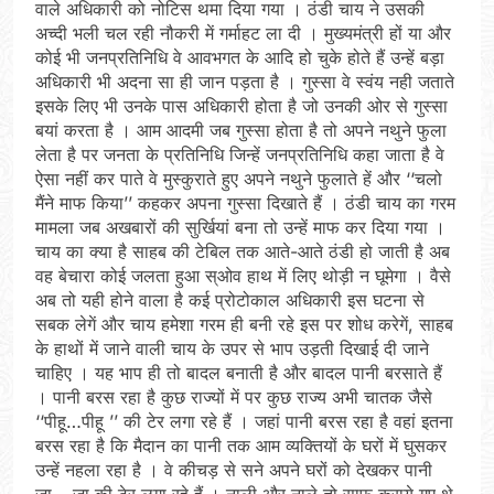
वाले अधिकारी को नोटिस थमा दिया गया । ठंडी चाय ने उसकी
अच्दी भली चल रही नौकरी में गर्माहट ला दी । मुख्यमंत्री हों या और
कोई भी जनप्रतिनिधि वे आवभगत के आदि हो चुके होते हैं उन्हें बड़ा
अधिकारी भी अदना सा ही जान पड़ता है । गुस्सा वे स्वंय नही जताते
इसके लिए भी उनके पास अधिकारी होता है जो उनकी ओर से गुस्सा
बयां करता है । आम आदमी जब गुस्सा होता है तो अपने नथुने फुला
लेता है पर जनता के प्रतिनिधि जिन्हें जनप्रतिनिधि कहा जाता है वे
ऐसा नहीं कर पाते वे मुस्कुराते हुए अपने नथुने फुलाते हें और ‘‘चलो
मैंने माफ किया’’ कहकर अपना गुस्सा दिखाते हैं । ठंडी चाय का गरम
मामला जब अखबारों की सुर्खियां बना तो उन्हें माफ कर दिया गया ।
चाय का क्या है साहब की टेबिल तक आते-आते ठंडी हो जाती है अब
वह बेचारा कोई जलता हुआ स्ओव हाथ में लिए थोड़ी न घूमेगा । वैसे
अब तो यही होने वाला है कई प्रोटोकाल अधिकारी इस घटना से
सबक लेगें और चाय हमेशा गरम ही बनी रहे इस पर शोध करेगें, साहब
के हाथों में जाने वाली चाय के उपर से भाप उड़ती दिखाई दी जाने
चाहिए । यह भाप ही तो बादल बनाती है और बादल पानी बरसाते हैं
। पानी बरस रहा है कुछ राज्यों में पर कुछ राज्य अभी चातक जैसे
‘‘पीहू…पीहू ’’ की टेर लगा रहे हैं । जहां पानी बरस रहा है वहां इतना
बरस रहा है कि मैदान का पानी तक आम व्यक्तियों के घरों में घुसकर
उन्हें नहला रहा है । वे कीचड़ से सने अपने घरों को देखकर पानी
जा….जा की टेर लगा रहे हैं । नाली और नाले तो साफ कराये गए थे