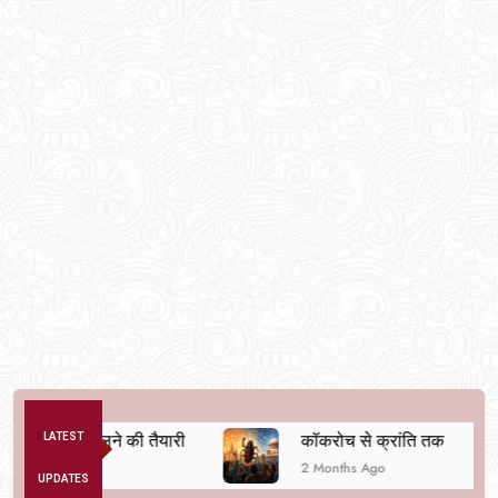
यवस्था बदलने की तैयारी
LATEST
कॉकरोच से क्रांति तक
2 Months Ago
UPDATES