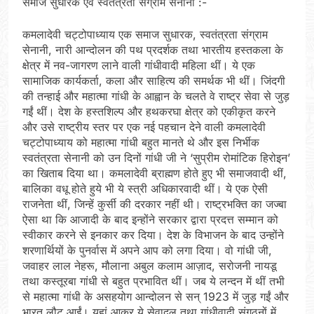
समाज सुधारक एवं स्वतंत्रता संग्राम सेनानी :-
कमलादेवी चट्टोपाध्याय एक समाज सुधारक, स्वतंत्रता संग्राम
सेनानी, नारी आन्दोलन की पथ प्रदर्शक तथा भारतीय हस्तकला के
क्षेत्र में नव-जागरण लाने वाली गांधीवादी महिला थीं। ये एक
सामाजिक कार्यकर्ता, कला और साहित्य की समर्थक भी थीं। जिंदगी
की तन्हाई और महात्मा गांधी के आह्वान के चलते वे राष्ट्र सेवा से जुड़
गईं थीं। देश के हस्तशिल्प और हथकरघा क्षेत्र को एकीकृत करने
और उसे राष्ट्रीय स्तर पर एक नई पहचान देने वाली कमलादेवी
चट्टोपाध्याय को महात्मा गांधी बहुत मानते थे और इस निर्भीक
स्वतंत्रता सेनानी को उन दिनों गांधी जी ने ‘सुप्रीम रोमांटिक हिरोइन’
का खिताब दिया था। कमलादेवी ब्राह्मण होते हुए भी समाजवादी थीं,
बालिका वधू होते हुये भी ये स्त्री अधिकारवादी थीं। ये एक ऐसी
राजनेता थीं, जिन्हें कुर्सी की दरकार नहीं थी। राष्ट्रभक्ति का जज्बा
ऐसा था कि आजादी के बाद इन्होंने सरकार द्वारा प्रदत्त सम्मान को
स्वीकार करने से इनकार कर दिया। देश के विभाजन के बाद उन्होंने
शरणार्थियों के पुनर्वास में अपने आप को लगा दिया। वो गांधी जी,
जवाहर लाल नेहरू, मौलाना अबुल कलाम आज़ाद, सरोजनी नायडू
तथा कस्तूरबा गांधी से बहुत प्रभावित थीं। जब ये लन्दन में थीं तभी
से महात्मा गांधी के असहयोग आन्दोलन से सन् 1923 में जुड़ गईं और
भारत लौट आईं। यहां आकर ये सेवादल तथा गांधीवादी संगठनों में