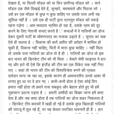
देखता है, या दिल्ली माॅडल को या फिर छत्तीगढ माॅडल को । सारे
माॅडल एक जैसे दिखाई देते हें, सुनहरे, चमचमाते और मिठास भरे ।
उसे हर एक माॅडल से कुछ न कुछ चाहिए पर उसके पास अभी यह
सुविधा नहीं है । उसे एक ही पार्टी द्वारा प्रस्तुत माॅडल को पकड़े
रहना पड़ेगा । आम मतदाता भ्रमित हो रहा है, उसके भ्रम को दूर
करने के लिए नेताजी सभाएं करते है ं सभाओं में वे गालियों का डोज
देकर दूसरी पार्टी के घोषणापत्र का मजाक उड़ाते हें । चुनाव का चक
ऐसे ही चलता हे । विकास की बातें अतीत की धरोहर में शामिल हो
चुकी हैं, विकास नहीं चाहिए, फिरी में सारा कुछ चाहिए । नहीं मिला
तो उसके पास गालियों का डोज तो है ही । गालियों का डोज तो इस
बार भारत की क्रिकेट टीम को भी मिला । बेचारे सेमी फाइनल मे हार
गए और हारे भी ऐसे कि इंग्लैंड की टीम का एक विकेट तक नहीं गिरा
पाए । कहां तो भारत की टीम को विश्वविजेता बनने की प्रबल
दावेदार माना जा रहा था, इसके कारण ही आमभारतीय उनसे आशा भी
लगाए हुए था पर वे हार गए । कभी-कभी होता हे ऐसा कोई दिन
हमारा नहीं होता तो हमारे पास सबकुद और बेहतर होते हुए भी हमें
नुकसान उठाना पड़ता है । हमारी उम्मीदों का बिखर जाना हमें कष्ट
देता है और जब कष्ट होता है तब गालियों का डोज बाहर निकलता है
। क्रिकेट टीम कठघरें में खड़ी हो गई है उसके कुछ खिलाड़ी गालियों
की तराजू में तुल रहे हैं, पर यह केवल पराजित भावनायें ही हैं । हार