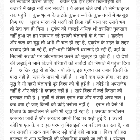
को स्वीकार करना चाहिए । केवल एक हार हमारे खिलाड़ियों को
कठघरे में खड़ा नहीं कर सकती । वे अच्छा खेले तभी तो सेमीफाइनल
तक पहुंचे । कुछ भूकंप के झटके कुछ राज्यों के कुछ नगरों में महसूस
किए गए । भूकंप भारत की धरती को हिला नहीं पाया पर उसने भय
तो पैदा कर ही दिया । भूकंप की गहराई अधिक थी इसलिए नुकसान
नहीं हुआ पर हम सावधान रहे इसकी चेतावनी वो दे गया । यूक्रेन
और रूस का युद्ध तो अभी भी चल ही रहा है, यूक्रेन के शहर के शहर
बरबाद होते जा रहे हैं, बड़ी-बड़ी बिल्डिंगें धरासाई हो रही हैं, वहां के
निवासी सड़कों पर जीवनयापन करने को मूजबूर हो चुके हें । दो देशों
की लड़ाई ने जाने कितने परिवारों को बार्बादी की स्थिति में पहुंचा दिया
है । आखिर युद्ध से हासिल क्यो होगा, इस प्रश्न का जबाव किसी के
पास नहीं हे, रूस के पास भी नहीं है । जाने कब खत्म होगा, पर इस
युद्ध ने भी गहरी चेतावनी पूरे विश्व को दी हुई है । कोई भी अपराजेय
नहीं है और कोई भी कमतर नहीं है । सारे विश्व में कई किसम की
हलचल मची है । तुर्की से लेकर इरान तक और सउदी अरब तक ।
कब क्या हो जाए किसी को कोई भरोसा नहीं हे । इरान तो वैसे भी
हिजाब के आन्दोलन से अभी भी जूझ ही रहा है । उसका आन्दोलन
अनवरत जारी है और सरकार अपनी जिद्द पर अड़ी हुई है । उत्तरी
कोरिया एक के बाद एक परमाणु मिसाइलों का परीक्षण कर रहा है, वहां
का सनकी शासक कब बिफर पड़े कोई नहीं जानता । विश्व की हस
हलचल से आम व्यक्तियों की परेशानियां बझ़ती जा रही हैं । संयुक्त