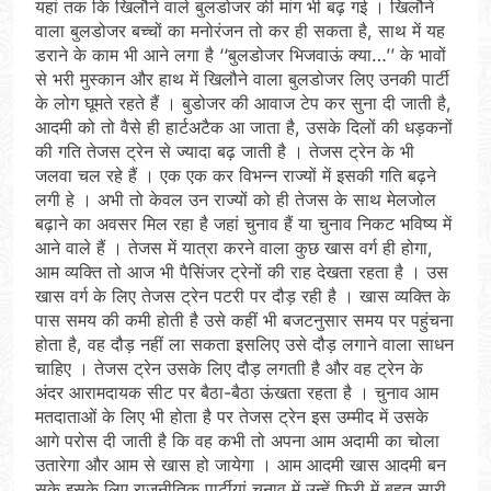
यहां तक कि खिलौने वाले बुलडोजर की मांग भी बढ़ गई । खिलौने
वाला बुलडोजर बच्चों का मनोरंजन तो कर ही सकता है, साथ में यह
डराने के काम भी आने लगा है ‘‘बुलडोजर भिजवाऊं क्या…’’ के भावों
से भरी मुस्कान और हाथ में खिलौने वाला बुलडोजर लिए उनकी पार्टी
के लोग घूमते रहते हैं । बुडोजर की आवाज टेप कर सुना दी जाती है,
आदमी को तो वैसे ही हार्टअटैक आ जाता है, उसके दिलों की धड़कनों
की गति तेजस ट्रेन से ज्यादा बढ़ जाती है । तेजस ट्रेन के भी
जलवा चल रहे हैं । एक एक कर विभन्न राज्यों में इसकी गति बढ़ने
लगी हे । अभी तो केवल उन राज्यों को ही तेजस के साथ मेलजोल
बढ़ाने का अवसर मिल रहा है जहां चुनाव हैं या चुनाव निकट भविष्य में
आने वाले हैं । तेजस में यात्रा करने वाला कुछ खास वर्ग ही होगा,
आम व्यक्ति तो आज भी पैसिंजर ट्रेनों की राह देखता रहता है । उस
खास वर्ग के लिए तेजस ट्रेन पटरी पर दौड़ रही है । खास व्यक्ति के
पास समय की कमी होती है उसे कहीं भी बजटनुसार समय पर पहुंचना
होता है, वह दौड़ नहीं ला सकता इसलिए उसे दौड़ लगाने वाला साधन
चाहिए । तेजस ट्रेन उसके लिए दौड़ लगताी है और वह ट्रेन के
अंदर आरामदायक सीट पर बैठा-बैठा ऊंखता रहता है । चुनाव आम
मतदाताओं के लिए भी होता है पर तेजस ट्रेन इस उम्मीद में उसके
आगे परोस दी जाती है कि वह कभी तो अपना आम अदामी का चोला
उतारेगा और आम से खास हो जायेगा । आम आदमी खास आदमी बन
सके इसके लिए राजनीतिक पार्टीयां चुनाव में उन्हें फिरी में बहुत सारी