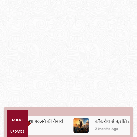
िक व्यवस्था बदलने की तैयारी
LATEST
कॉकरोच से क्रांति तक
2 Months Ago
UPDATES