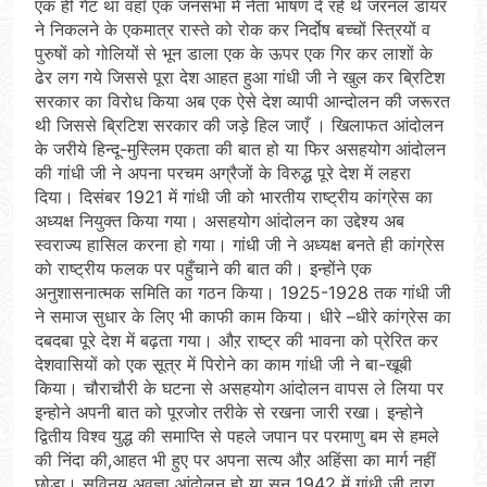
एक ही गेट था वहाँ एक जनसभा में नेता भाषण दे रहे थे जरनल डायर
ने निकलने के एकमात्र रास्ते को रोक कर निर्दोष बच्चों स्त्रियों व
पुरुषों को गोलियों से भून डाला एक के ऊपर एक गिर कर लाशों के
ढेर लग गये जिससे पूरा देश आहत हुआ गांधी जी ने खुल कर ब्रिटिश
सरकार का विरोध किया अब एक ऐसे देश व्यापी आन्दोलन की जरूरत
थी जिससे ब्रिटिश सरकार की जड़े हिल जाएँ । खिलाफत आंदोलन
के जरीये हिन्दू-मुस्लिम एकता की बात हो या फिर असहयोग आंदोलन
की गांधी जी ने अपना परचम अग्रैजों के विरुद्ध पूरे देश में लहरा
दिया। दिसंबर 1921 में गांधी जी को भारतीय राष्ट्रीय कांग्रेस का
अध्यक्ष नियुक्त किया गया। असहयोग आंदोलन का उद्देश्य अब
स्वराज्य हासिल करना हो गया। गांधी जी ने अध्यक्ष बनते ही कांग्रेस
को राष्ट्रीय फलक पर पहुँचाने की बात की। इन्होंने एक
अनुशासनात्मक समिति का गठन किया। 1925-1928 तक गांधी जी
ने समाज सुधार के लिए भी काफी काम किया। धीरे –धीरे कांग्रेस का
दबदबा पूरे देश में बढ़ता गया। औऱ राष्ट्र की भावना को प्रेरित कर
देशवासियों को एक सूत्र में पिरोने का काम गांधी जी ने बा-खूबी
किया। चौराचौरी के घटना से असहयोग आंदोलन वापस ले लिया पर
इन्होने अपनी बात को पूरजोर तरीके से रखना जारी रखा। इन्होने
द्वितीय विश्व युद्ध की समाप्ति से पहले जपान पर परमाणु बम से हमले
की निंदा की,आहत भी हुए पर अपना सत्य औऱ अहिंसा का मार्ग नहीं
छोड़ा। सविनय अवज्ञा आंदोलन हो या सन 1942 में गांधी जी द्वारा