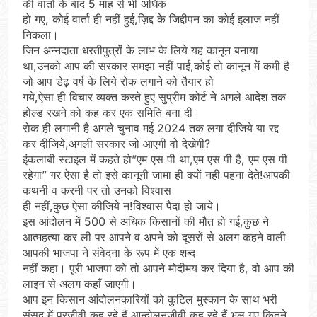
की वार्ता के बाद 5 माह से भी अधिक
हो गए, कोई वार्ता ही नहीं हुई,ज़िद्द के जिद्दीपन का कोई इलाज नहीं
निकला।
जिन अन्नदाता धरतीपुत्रों के लाभ के लिये यह कानून बनाया
था,उनको आप की सरकार समझा नहीं पाई,कोई तो कानून में कमी है
जो आप डेढ़ वर्ष के लिये रोक लगाने को तैयार हो
गये,ऐसा ही विचार व्यक्त करते हुए सुप्रीम कोर्ट ने अगले आदेश तक
होल्ड रखने को कह कर एक समिति बना दी।
रोक ही लगानी है अगले चुनाव मई 2024 तक लगा दीजिये या रद्द
कर दीजिये,अगली सरकार जो आएगी वो देखेगी?
इंकलाबी स्टाइल में कहते हो”एम एस पी था,एम एस पी है, एम एस पी
रहेगा” गर ऐसा है तो इसे कानूनी जामा ही क्यों नही पहना देते!आपकी
कथनी व करनी पर तो उनको विश्वास
ही नहीं,कुछ ऐसा कीजिये न!विश्वास पैदा हो जाये।
इस आंदोलन में 500 से अधिक किसानों की मौत हो गई,कुछ ने
आत्महत्या कर ली पर आपने व अपने को दूसरों से अलग कहने वाली
आपकी भाजपा ने संवेदना के रूप में एक शब्द
नहीं कहा। पूरी भाजपा को तो आपने मोदीमय कर दिया है, वो आप की
लाइन से अलग कहाँ जाएगी।
आप इन किसान आंदोलनकारियों को कुटिल मुस्कान के साथ भरी
संसद में परजीवी कह रहे हैं,आन्दोलनजीवी कह रहे हैं,भूल गए कितने