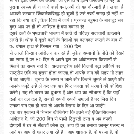
भी प्राइवेट करने की तैयारी! जी एस टी में इतने परिवर्तन हो गए कि
पुराना स्वरूप ही न जाने कहाँ गया,अभी तो यह दौरजारी है। लगता है
आपकी सरकार किंकर्तव्यविमूढ़ हो चुकी है उसे स्वयँ समझ ही नहीं आ
रहा कि क्या करें ,किस दिशा में जाये। प्रचण्ड बहुमत के बावजूद सब
कुछ आप पर ही तो आश्रित है!क्या कमाल है!
दूसरे दलों के भृष्टाचारी भाजपा में आते ही पवित्र सदाचारी कहलाने
लगते हैं।थोक में दूसरे दलों के नेताओं का दलबदल कराने के बाद भी
प० बंगाल हाथ से फिसल गया। 200 दिन
से लाखों किसान आंदोलन कर रहे हैं, मुकेश अम्बानी के पोते को देखने
का समय है,पर 80 दिन से अपने द्वार पर आंदोलनरत किसानों से
मिलने का समय नहीं है। अन्तराष्ट्रीय छवि कितनी बढ़ा लीजिये पर
राष्ट्रीय छवि का ह्रास होता जाएगा,तो आपके नाम की लहर भी लहर
में बह जाएगी। चुनाव के समय न जाने और कितने जुमले ले आएंगे और
आपके जमूरे उन्हें ले कर एक बार फिर जनता को भरमाने की कोशिश
करेंगे। यह तो भारत का दुर्भाग्य है और आप का सौभाग्य है कि यहाँ
दलों का दल दल है, सबकी अपनी अपनी डफली है पर जिस दिन
उनका राग एक हो गया तो आपके वैराग्य के दिन आ जाएंगे!
एक बार एकान्त में चिन्तन कीजियेगा कि इतने बड़े ऐतिहासिकजन
आंदोलन में. जो 200 दिन से पहले ठिठुरती ठण्ड व अब तपती
दोपहरी में घर से सेंकडों कोस दूर, आप ही का बनाया कानून पसन्द न
आने पर आप से गुहार लगा रहे हैं। आप शासक है, वो प्रजा है, वो