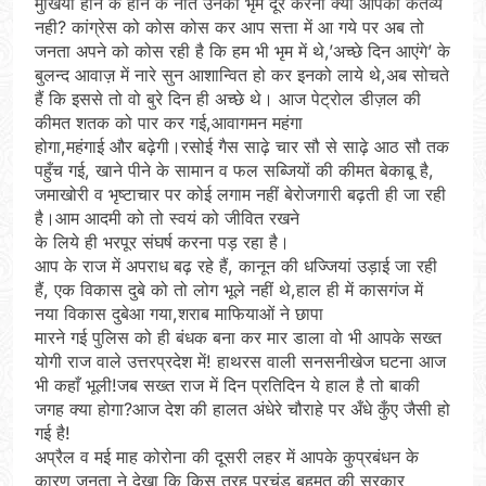
मुखिया होने के होने के नाते उनका भृम दूर करना क्या आपका कर्तव्य
नही? कांग्रेस को कोस कोस कर आप सत्ता में आ गये पर अब तो
जनता अपने को कोस रही है कि हम भी भृम में थे,’अच्छे दिन आएंगे’ के
बुलन्द आवाज़ में नारे सुन आशान्वित हो कर इनको लाये थे,अब सोचते
हैं कि इससे तो वो बुरे दिन ही अच्छे थे। आज पेट्रोल डीज़ल की
कीमत शतक को पार कर गई,आवागमन महंगा
होगा,महंगाई और बढ़ेगी।रसोई गैस साढ़े चार सौ से साढ़े आठ सौ तक
पहुँच गई, खाने पीने के सामान व फल सब्जियों की कीमत बेकाबू है,
जमाखोरी व भृष्टाचार पर कोई लगाम नहीं बेरोजगारी बढ़ती ही जा रही
है।आम आदमी को तो स्वयं को जीवित रखने
के लिये ही भरपूर संघर्ष करना पड़ रहा है।
आप के राज में अपराध बढ़ रहे हैं, कानून की धज्जियां उड़ाई जा रही
हैं, एक विकास दुबे को तो लोग भूले नहीं थे,हाल ही में कासगंज में
नया विकास दुबेआ गया,शराब माफियाओं ने छापा
मारने गई पुलिस को ही बंधक बना कर मार डाला वो भी आपके सख्त
योगी राज वाले उत्तरप्रदेश में! हाथरस वाली सनसनीखेज घटना आज
भी कहाँ भूली!जब सख्त राज में दिन प्रतिदिन ये हाल है तो बाकी
जगह क्या होगा?आज देश की हालत अंधेरे चौराहे पर अँधे कुँए जैसी हो
गई है!
अप्रैल व मई माह कोरोना की दूसरी लहर में आपके कुप्रबंधन के
कारण जनता ने देखा कि किस तरह प्रचंड बहुमत की सरकार