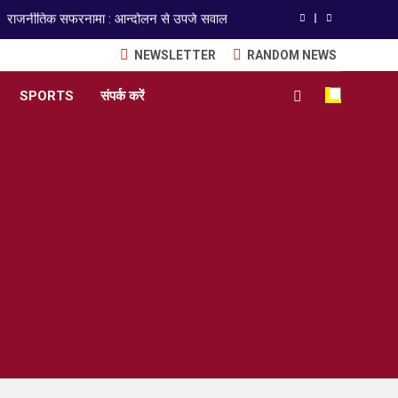
राजनीतिक सफरनामा : आन्दोलन से उपजे सवाल
NEWSLETTER
RANDOM NEWS
ेपर लीक पर गैर-भाजपा सरकारों से जवाबदेही कब?
SPORTS
संपर्क करें
कहां चला गया पुलिस के हाथों में लहराने वाला डंडा
ISO 9001:2015 Certified
अंतरराष्ट्रीय मित्रता दिवस पर विशेष “किताबों के पन्नों से लेकर अनकही कहानियों तक”
राजनीतिक सफरनामा : आन्दोलन से उपजे सवाल
ेपर लीक पर गैर-भाजपा सरकारों से जवाबदेही कब?
कहां चला गया पुलिस के हाथों में लहराने वाला डंडा