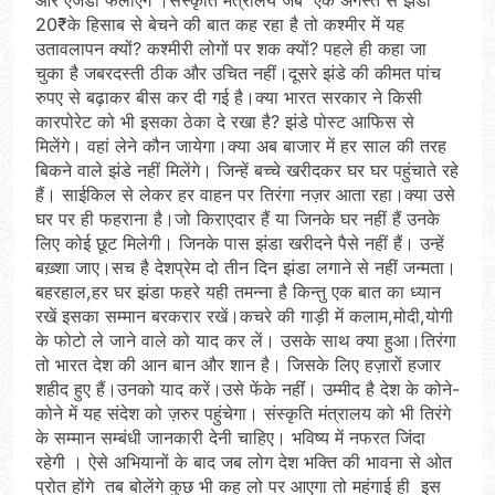
20₹के हिसाब से बेचने की बात कह रहा है तो कश्मीर में यह
उतावलापन क्यों? कश्मीरी लोगों पर शक क्यों? पहले ही कहा जा
चुका है जबरदस्ती ठीक और उचित नहीं।दूसरे झंडे की कीमत पांच
रुपए से बढ़ाकर बीस कर दी गई है।क्या भारत सरकार ने किसी
कारपोरेट को भी इसका ठेका दे रखा है? झंडे पोस्ट आफिस से
मिलेंगे। वहां लेने कौन जायेगा।क्या अब बाजार में हर साल की तरह
बिकने वाले झंडे नहीं मिलेंगे। जिन्हें बच्चे खरीदकर घर घर पहुंचाते रहे
हैं। साईकिल से लेकर हर वाहन पर तिरंगा नज़र आता रहा।क्या उसे
घर पर ही फहराना है।जो किराएदार हैं या जिनके घर नहीं हैं उनके
लिए कोई छूट मिलेगी। जिनके पास झंडा खरीदने पैसे नहीं हैं। उन्हें
बख़्शा जाए।सच है देशप्रेम दो तीन दिन झंडा लगाने से नहीं जन्मता।
बहरहाल,हर घर झंडा फहरे यही तमन्ना है किन्तु एक बात का ध्यान
रखें इसका सम्मान बरकरार रखें।कचरे की गाड़ी में कलाम,मोदी,योगी
के फोटो ले जाने वाले को याद कर लें। उसके साथ क्या हुआ।तिरंगा
तो भारत देश की आन बान और शान है। जिसके लिए हज़ारों हजार
शहीद हुए हैं।उनको याद करें।उसे फेंके नहींं। उम्मीद है देश के कोने-
कोने में यह संदेश को ज़रुर पहुंचेगा। संस्कृति मंत्रालय को भी तिरंगे
के सम्मान सम्बंधी जानकारी देनी चाहिए। भविष्य में नफरत जिंदा
रहेगी । ऐसे अभियानों के बाद जब लोग देश भक्ति की भावना से ओत
प्रोत होंगे तब बोलेंगे कुछ भी कह लो पर आएगा तो महंगाई ही इस