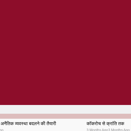
अनैतिक व्यवस्था बदलने की तैयारी
कॉकरोच से क्रांति तक
go
3 Months Ago
3 Months Ago