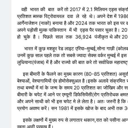
7 Days Ago
7 Days A
कॉकरोच आंदोलन: गा
वही भारत की बात करें तो 2017 में 2.1 मिलियन एड्स सं
7 Days Ago
7 Days A
प्रतिशत ब्यस्क रिट्रोवायरल दवा ले रहे थे। अपने देश में 1986 
आर्गेनाजेशन (नाको) बनाया है और 2024 तक भारत को इस पर काबू 
अपने पड़ोसी मुल्क पाकिस्तान में भी एड्स पैर पसार चुका है
हो चुके है । पिछले साल तक 36,924 पंजीकृत थे और
भारत में कुछ मशहूर रेड लाइट एरिया–मुम्बई,सोना गाछी (कोलकात
उनमें कुछ साल पहले तक तो सबसे ज्यादा सेक्स वर्कर मुम्बई में इस
लुधियाना(पंजाब) में है और राज्यो की बात करे तो सर्वाधिक महाराष्ट्
इस बीमारी के फैलने का मुख्य कारण (80-85 प्रतिशत) असुरक्षित य
बेश्याओं, वेश्यागामियों एंव होमोसेक्सुअल है।इसके अलावे संक्रमि
तथा बच्चों में मां के जन्म के समय 20 प्रतिशत का जोखिम और
बीमारी के चपेट में आने पर एम्यूनी डिफेसियेंसी(रोग प्रतिरोधक क्
और अपने साथी को भी इस चपेट मे ले लेता है। अतः जरुरी है कि आ
प्रयोग अवश्य करें। सन 1981 में इसके खोज के बाद अभी तक 30 करो
इसके लक्षणों में मुख्य रुप से लगातार थकान,रात को पसीना आना
रहना आदी प्रमुख हैं।