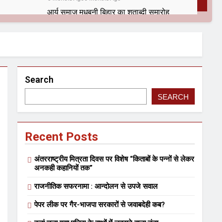
आर्य समाज मधुबनी बिहार का शताब्दी समारोह
9 Months Ago
9 Months Ago
Search
SEARCH
Recent Posts
सफल आयोजन
अंतरराष्ट्रीय मित्रता दिवस पर विशेष “किताबों के पन्नों से लेकर
अनकही कहानियों तक”
न
कितना बदल गया इंसान’ (सम्पादकीय)
राजनीतिक सफरनामा : आन्दोलन से उपजे सवाल
2 Years Ago
2 Years Ago
पेपर लीक पर गैर-भाजपा सरकारों से जवाबदेही कब?
ाल बिहारी लाल