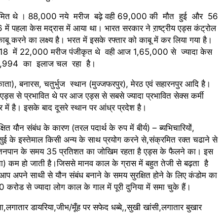
go
7 Days Ago
7 Days Ago
ंधीवाद की छाया या डिजिटल युग का नया प्रतिरोध?
संस्मरण : 
क्रमित थे । 88,000 नये मरीज बढ़े वही 69,000 की मौत हुई और 56
go
7 Days Ag
में पहला केस मद्रास में आया था। भारत सरकार ने ऱाष्ट्रीय एड्स कंट्रोल
करने का लक्ष्य है। भरत में इसके रफ्तार को काबू में कर लिया गया है।
। 2018 में 22,000 मरीज पंजीकृत थे वही आज 1,65,000 से ज्यादा केस
 20,994 का इलाज चल रहा है।
ा), बनारस, चतुर्भुज स्थान (मुज्जफरपुर), मेरठ एवं सहारनपुर आदि है।
 एड्स से प्रभावित थे पर आज एड्स से सबसे ज्यादा प्रभावित सेक्स कर्मी
र में है। इसके बाद दूसरे स्थान पर आंध्र प्रदेश है।
ौन संबंध के कारण (तरल पदार्थ के रुप में बीर्य) – ब्यभिचारियों,
त सुई के इस्तेमाल किसी अन्य के साथ प्रयोग करने से,संक्रमित रक्त चढाने से
 स्तनपान के समय 35 प्रतिशत का जोखिम रहता है एड्स के फैलने का। इस
षमता) कम हो जाती है।जिससे मानव काल के ग्रास में बहुत तेजी से बढ़ता है
प अपने साथी से यौन संबंध बनाने के समय सुरक्षित होने के लिए कंडोम का
ड से ज्यादा लोग काल के गाल में पूरी दुनिया में समा चुके हैं।
,लगातार डायरिया,जीभ/मूँह पर सफेद धब्बे,,सुखी खांसी,लगातार बुखार