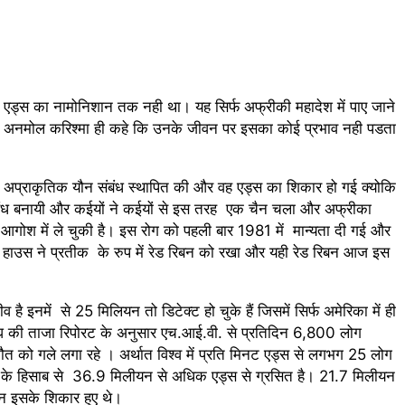
 दानवीर परिवार
“अंतर्राष्ट्रीय महिला दिवस “ की बहुत बहुत बधाई
Ago
2 Years Ago
2 Years Ago
े – मनमोहन शर्मा ‘शरण’ (सम्पादकीय )
Ago
एड्स का नामोनिशान तक नही था। यह सिर्फ अफ्रीकी महादेश में पाए जाने
10-18 फरवरी) में अनुराधा प्रकाशन के स्टाल पर अपनी पुस्तक को प्रदर्शित/विमोचन 
त के अनमोल करिश्मा ही कहे कि उनके जीवन पर इसका कोई प्रभाव नही पडता
Ago
ें हिंदी भाषा की स्वीकृति
मत बहाओ खून
Ago
3 Years Ago
3 Years Ago
अप्राकृतिक यौन संबंध स्थापित की और वह एड्स का शिकार हो गई क्योकि
सम्पादकीय : इंडिया / भारत , जी-20 में ‘भार-त’ का चमका सितारा
 संबंध बनायी और कईयों ने कईयों से इस तरह एक चैन चला और अफ्रीका
Ago
 आगोश में ले चुकी है। इस रोग को पहली बार 1981 में मान्यता दी गई और
ल आर हरि कुमार ने किया अनुराधा प्रकाशन की पुस्तकों एवं ‘उत्कर्ष मेल’ का लोक
ट हाउस ने प्रतीक के रुप में रेड रिबन को रखा और यही रेड रिबन आज इस
Ago
के भव्यभाल पर एक सुरम्य तिलकहैं
श्री हनुमानजी का जन्म महो
नमें से 25 मिलियन तो डिटेक्ट हो चुके हैं जिसमें सिर्फ अमेरिका में ही
Ago
3 Years Ago
3 Years Ago
ट्रसंघ की ताजा रिपोरट के अनुसार एच.आई.वी. से प्रतिदिन 6,800 लोग
अंतरराष्ट्रीय मित्रता दिवस पर विशेष “किताबों के पन्नों से लेकर अनकही कहानियों तक”
त को गले लगा रहे । अर्थात विश्व में प्रति मिनट एड्स से लगभग 25 लोग
go
कड़े के हिसाब से 36.9 मिलीयन से अधिक एड्स से ग्रसित है। 21.7 मिलीयन
ाजपा सरकारों से जवाबदेही कब?
कहां चला गया पुलिस के हाथों मे
ीयन इसके शिकार हुए थे।