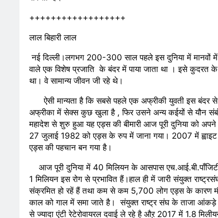
समाज सेवा मे तत्पर
++++++++++++++++++
2 Years Ago
2 Years 
राम नाम लो प्रेम स
लाल बिहारी लाल
3 Years Ago
3 Years 
नई दिल्ली।लगभग 200-300 साल पहले इस दुनिया में मानवों में 
विश्व पुस्तक मेले (
वाले एक विशेष प्रजाति के बंदर में पाया जाता था । इसे कुदर
3 Years Ago
3 Years 
था। वे सामान्य जीवन जी रहे थे।
२१वीं सदी में विश्व म
3 Years Ago
3 Years 
ऐसी मान्यता है कि सबसे पहले एक अफ्रीकी युवती इस बंदर से 
अफ्रीका में सेक्स कुछ खुला है , फिर उसने अन्य कईयों से यौन
3 Years Ago
3 Years 
महादेश से शुरु हुआ यह एड्स की बीमारी आज पूरी दुनिया को अपने
नोसेना प्रमुख एडमिर
27 जुलाई 1982 को एड्स के रुप में जाना गया। 2007 में ह्वाइ
3 Years Ago
3 Years 
एड्स की पहचान बन गया है।
डॉ. अम्बेडकर भारत 
आज पूरी दुनिया में 40 मिलियन के आसपास एच.आई.बी.पाँजिटीव है इ
3 Years Ago
3 Years 
1 मिलियन इस रोग से प्रभावित हैं।हाल ही में जारी संयुक्त राष्
संक्रमित हो रहें हैं तथा कम से कम 5,700 लोग एड्स के कारण मौ
6 Days Ago
6 Days A
काल को गाल में समा जाते है। संयुक्त राष्ट्र संघ के ताजा आं
पेपर लीक पर गैर-भ
से ज्यादा एंटी रेटेरोवायरल दवाई ले रहे है औऱ 2017 में 1.8 मिल