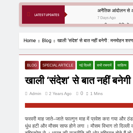
अनैतिक आंदोलन से अ
LATEST UPDATES
7 Days Ago
6 Months Ago
आर्य समाज मधुबनी बि
Home
Blog
खाली ‘संदेश’ से बात नहीं बनेगी : मनमोहन शर
9 Months Ago
हरियाणा सरकार के बाबा
1 Year Ago
BLOG
SPECIAL ARTICLE
नई दिल्ली
सभी रचनायें
साहित्य
आतंकवाद के जड़मूल ना
खाली ‘संदेश’ से बात नहीं बने
1 Year Ago
पाकिस्तान और PoK मे
1 Year Ago
0
Admin
2 Years Ago
1 Mins
श्री चौरासिया ब्राह्म
1 Year Ago
धरती पर लौटीं सुनी
फरवरी माह जाते–जाते फाल्गुन माह में प्रवेश करा गया और ठंड
1 Year Ago
धुंध हटी और मौसम साफ होने लगा । मौसम विभाग तो दिल्ली का 
अनुराधा प्रकाशन, नई 