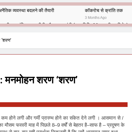
नैतिक व्यवस्था बदलने की तैयारी
कॉकरोच से क्रांति तक
3 Months Ago
भारतीय राजनीति में आज भी प्रासांगिक एव अद्वीतीय है महात्मा गांधी (पुण्य तिथि-30 जनवरी पर विशेष)
हार का शताब्दी समारोह
अलविदा “अंग्रेज़ों के ज़माने के जेलर”
ण ‘शरण’
10 Months Ago
 बंदा सिंह बहादुर की स्मृति में स्मारक निर्माण की दिशा में बढ़ते कदम
श से पूर्व यह’ ऑपरेशन सिन्दूर’ रुकेगा नहीं : मनमोहन शर्मा ‘शरण’ (संपादक)
गी : मनमोहन शरण ‘शरण’
ं 9 आतंकी ठिकानों पर भारत ने की एयर स्ट्राइक (ऑपरेशन सिन्दूर)
ण समाज समन्वय समिति के व्दारा‌ ‘राष्ट्रीय प्रबुद्ध ब्राह्मण‌ महासम्मेलन‌’ का सफ
ता विलियम्स: एक ऐतिहासिक वापसी
 कम होने लगी और गर्मी प्रारम्भ होने का संकेत देने लगी । आसमान से /
मौसम फरवरी माह में पिछले 8–9 वर्षों से बेहतर है–साफ है – प्रदूषण के
दिल्ली द्वारा ‘पुस्तक लोकार्पण, काव्य गोष्ठी एवं सम्मान समारोह’ का भव्य आयोजन