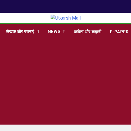
arsh Mail
 , Articles, Literature in Hindi and English
लेखक और रचनाएं
NEWS
कविता और कहानी
E-PAPER