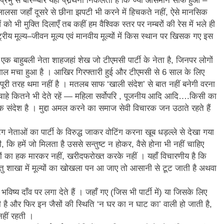
प्रभु से बार–बार यही प्रार्र्थना निकलती है कि ज्यों आसमान साफ हुआ –
लसा जहाँ दूसरे से छीना झपटी भी करने में हिचकते नहीं, ऐसे मानसिक
न’ (सम्पादकीय)
अबकी बार हुए न पार
ो भी मुक्ति दिलाएँ तब कहीं हम वैश्विक स्तर पर नम्बरों की रेस में भले ही
2 Years Ago
ट्रीय मूल्य–जीवन मूल्य एवं मानवीय मूल्यों में किस स्थान पर खिसक गए इस
न को मिला बेस्ट वालंटियर अवॉर्ड–लाल बिहारी लाल
समाज सेवा
2 Years A
कि एक बाहुबली नेता शाहजहां शेख जो टीएमसी पार्टी के नेता है, जिनपर लोगों
ा दिवस “ की बहुत बहुत बधाई
भारत रत्न जननायक कर्पूरी ठाकुर
ाल मचा हुआ है । आखिर गिरफ्तारी हुई और टीएमसी से 6 साल के लिए
3 Years Ago
 पूरी तरह थमा नहीं है । मतलब साफ ‘खाली संदेश’ से बात नहीं बनेगी वरना
– मनमोहन शर्मा ‘शरण’ (सम्पादकीय )
 चाहे कितने भी देते रहें — महिला सर्वोपरि , पूजनीय आदि आदि….किसी का
क संदेश है । मुद्दा अमल करने का समाज सेवी विचारक जन उठाते रहते हैं
0-18 फरवरी) में अनुराधा प्रकाशन के स्टाल पर अपनी पुस्तक को प्रदर्शित/विमोचन ह
ग नेताओं का पार्टी के विरुद्ध जाकर वोटिंग करना खूब धड़ल्ले से देखा गया
 हिंदी भाषा की स्वीकृति
मत बहाओ खून
 कि हमें जो मिलता है उससे सन्तुष्ट न होकर, वैसे होना भी नहीं चाहिए
सरों का हक मारकर नहीं, खरीदफरोख्त करके नहीं । यहाँ विचारणीय है कि
3 Years Ago
िन्तु शाखा में मूल्यों का खोखला पन आ जाए तो आसानी से टूट जाती है अथवा
्पादकीय : इंडिया / भारत , जी-20 में ‘भार-त’ का चमका सितारा
िष्य दाँव पर लगा देते हैं । जहाँ गए (जिस भी पार्टी में) या जिसके लिए
 आर हरि कुमार ने किया अनुराधा प्रकाशन की पुस्तकों एवं ‘उत्कर्ष मेल’ का लोकार
 है और फिर इन जैसों की स्थिति ‘न घर का न घाट का’ वाली हो जाती है,
हीं रहती ।
े भव्यभाल पर एक सुरम्य तिलकहैं
श्री हनुमानजी का जन्म महोत