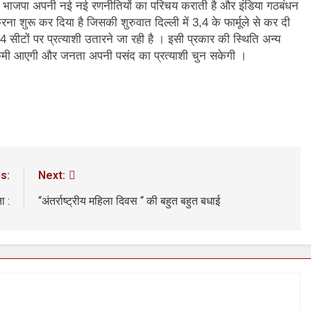
 भाजपा अपनी नई नई रणनीतियों का परिचय कराती है और इंडिया गठबंधन
3 Years Ago
शुरू कर दिया है जिसकी शुरुवात दिल्ली में 3,4 के फार्मूले से कर दी
अंतरराष्ट्रीय मित्रता दिवस पर विशेष “किताबों के पन्नों से लेकर अनकही कहानियों तक”
4 सीटों पर प्रत्याशी उतारने जा रही है । इसी प्रकार की स्थिति अन्य
में कमी आएगी और जनता अपनी पसंद का प्रत्याशी चुन सकेगी ।
पा सरकारों से जवाबदेही कब?
कहां चला गया पुलिस के हाथों में
7 Days Ago
धीवाद की छाया या डिजिटल युग का नया प्रतिरोध?
संस्मरण : ग
7 Days Ago
s:
Next:
ा :
“अंतर्राष्ट्रीय महिला दिवस “ की बहुत बहुत बधाई