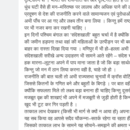
दृष्टिकोण से । भारत की राजनीति की ओर दृष्टिगत होते हैं तो 
2 Years Ago
धुंध घटी वैसे ही मन–मस्तिष्क पर लालच और अधिक पाने की ला
कितना बदल गया इंसा
प्रदूषण से देश की राजनीति करने वाले सामान्यजन एवं पुरोधाओं क
2 Years Ago
अभी पाँच पर आ गए और लक्ष्य तीन बना लिया । किन्तु हमें राष्
दिल्ली की फ़िरदौस ख़ा
पर भी नजर बना कर रखनी चाहिए ।
2 Years Ago
इन दिनों पश्चिम बंगाल का ‘संदेशखाली’ बहुत चर्चा में है क्यों
“अंतर्राष्ट्रीय महिल
की जमीन हड़पना तथा वहां की महिलाओं के उत्पीड़न पर भी बव
2 Years Ago
बाहर का रास्ता दिखा दिया गया । मणिपुर में भी हो–हल्ला अभी
राम नाम लो प्रेम से 
संदेशखाली सरीखे अन्य उदाहरण भी सामने आते रहेंगे – संदेश
3 Years Ago
हक मारना–लूटना अपने में पाप माना जाता है जो कि बड़ा सार्थ
विश्व पुस्तक मेले (1
किन्तु जो मन में ठान लिया करना वही है, चाहे जो हो ।
राजनीति की बात चली तो अभी राज्यसभा चुनावों में क्रॉस वोटिं
3 Years Ago
२१वीं सदी में विश्व में
जिससे कितनों के गणित बने और बहुतों के बिगड़े । पर बात वही,
क्योंकि सफलता मिले तो लक्ष्य बड़ा बनाना ही चाहिए किन्तु दू
3 Years Ago
मजबूत वृक्ष की शाखाएं भी अपने में मजबूती से जुड़ी होती है क
सम
खुद भी टूट कर गिर पड़ती है ।
3 Years Ago
तत्काल लाभ देखकर (किसी भी मार्ग से क्यों न आया हो) अपना भव
नोसेना प्रमुख एडमिरल
यह सब किया वह आपसे सदैव चौकन्ना–सतर्क रहेगा या रहता ही
3 Years Ago
जिसको तत्काल लाभ के सामने यह सोचने–समझने की क्षमता न
डॉ. अम्बेडकर भारत क