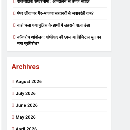
राजनीतिक सफरनामा : आन्दोलन से उपजे सवाल
पेपर लीक पर गैर-भाजपा सरकारों से जवाबदेही कब?
 मे तत्पर दानवीर परिवार
कहां चला गया पुलिस के हाथों में लहराने वाला डंडा
go
कॉकरोच आंदोलन: गांधीवाद की छाया या डिजिटल युग का
नया प्रतिरोध?
Archives
ेतु संपर्क करें
August 2026
July 2026
June 2026
्पण
डॉक्टर सरोजिनी प्रीतम कहिन
May 2026
3 Years Ago
्सव का भव्य आयोजन
April 2026