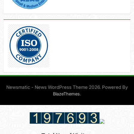
Newsmatic - News WordPress Theme 2026. Powered By
.
BlazeThemes