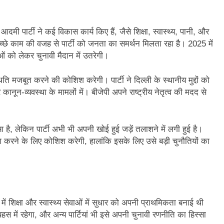
न’ (सम्पादकीय)
अबकी बार हुए न पार
आदमी पार्टी ने कई विकास कार्य किए हैं, जैसे शिक्षा, स्वास्थ्य, पानी, और
2 Years Ago
के अच्छे काम की वजह से पार्टी को जनता का समर्थन मिलता रहा है। 2025 में
न को मिला बेस्ट वालंटियर अवॉर्ड–लाल बिहारी लाल
समाज सेवा
को लेकर चुनावी मैदान में उतरेगी।
2 Years A
ा दिवस “ की बहुत बहुत बधाई
भारत रत्न जननायक कर्पूरी ठाकुर
ति मजबूत करने की कोशिश करेगी। पार्टी ने दिल्ली के स्थानीय मुद्दों को
3 Years Ago
न-व्यवस्था के मामलों में। बीजेपी अपने राष्ट्रीय नेतृत्व की मदद से
– मनमोहन शर्मा ‘शरण’ (सम्पादकीय )
0-18 फरवरी) में अनुराधा प्रकाशन के स्टाल पर अपनी पुस्तक को प्रदर्शित/विमोचन ह
ुआ है, लेकिन पार्टी अभी भी अपनी खोई हुई जड़ें तलाशने में लगी हुई है।
जा करने के लिए कोशिश करेगी, हालांकि इसके लिए उसे बड़ी चुनौतियों का
 हिंदी भाषा की स्वीकृति
मत बहाओ खून
3 Years Ago
्पादकीय : इंडिया / भारत , जी-20 में ‘भार-त’ का चमका सितारा
 आर हरि कुमार ने किया अनुराधा प्रकाशन की पुस्तकों एवं ‘उत्कर्ष मेल’ का लोकार
ं में शिक्षा और स्वास्थ्य सेवाओं में सुधार को अपनी प्राथमिकता बनाई थी
स में रहेगा, और अन्य पार्टियां भी इसे अपनी चुनावी रणनीति का हिस्सा
े भव्यभाल पर एक सुरम्य तिलकहैं
श्री हनुमानजी का जन्म महोत