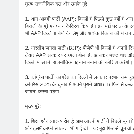
मुख्य राजनीतिक दल और उनके मुद्दे
2 Years Ago
कितना बदल गया इंसा
1. आम आदमी पार्टी (AAP): दिल्ली में पिछले कुछ वर्षों में आम 
2 Years Ago
बिजली के मुद्दे पर ध्यान केंद्रित किया है। इन मुद्दों पर उन
दिल्ली की फ़िरदौस ख़ा
भी AAP दिल्लीवासियों के लिए और अधिक विकास की योजनाओं 
2 Years Ago
“अंतर्राष्ट्रीय महिल
2. भारतीय जनता पार्टी (BJP): बीजेपी भी दिल्ली में अपनी स्थि
2 Years Ago
लेकर AAP सरकार पर हमला बोला है, खासकर भ्रष्टाचार और कानू
राम नाम लो प्रेम से 
दिल्ली में अपनी राजनीतिक पहचान बनाने की कोशिश करेगी।
3 Years Ago
विश्व पुस्तक मेले (1
3. कांग्रेस पार्टी: कांग्रेस का दिल्ली में लगातार प्रभाव कम ह
3 Years Ago
कांग्रेस 2025 के चुनाव में अपने पुराने आधार पर फिर से कब्
२१वीं सदी में विश्व में
सामना करना पड़ेगा।
3 Years Ago
सम
मुख्य मुद्दे:
3 Years Ago
नोसेना प्रमुख एडमिरल
1. शिक्षा और स्वास्थ्य सेवाएं: आम आदमी पार्टी ने पिछले चुनावो
3 Years Ago
और इसमें काफी सफलता भी पाई थी। यह मुद्दा फिर से चुनावी बह
डॉ. अम्बेडकर भारत क