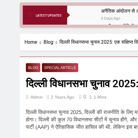
अनैतिक आंदोलन से अ
LATEST UPDATES
4 Days Ago
6 Months Ago
आर्य समाज मधुबनी बि
Home
Blog
दिल्ली विधानसभा चुनाव 2025: एक संक्षिप्त व
9 Months Ago
हरियाणा सरकार के बाबा
1 Year Ago
BLOG
SPECIAL ARTICLE
आतंकवाद के जड़मूल ना
दिल्ली विधानसभा चुनाव 2025: ए
1 Year Ago
पाकिस्तान और PoK मे
1 Year Ago
0
Admin
2 Years Ago
1 Mins
श्री चौरासिया ब्राह्म
1 Year Ago
दिल्ली विधानसभा चुनाव 2025, दिल्ली की राजनीति के लिए महत्वपू
धरती पर लौटीं सुनी
होगा। दिल्ली की कुल 70 विधानसभा सीटों में चुनाव होंगे, और
पार्टी (AAP) ने ऐतिहासिक जीत हासिल की थी, लेकिन इस बा
1 Year Ago
अनुराधा प्रकाशन, नई 