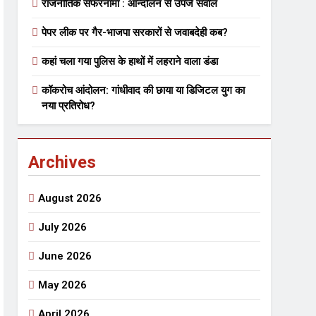
राजनीतिक सफरनामा : आन्दोलन से उपजे सवाल
पेपर लीक पर गैर-भाजपा सरकारों से जवाबदेही कब?
 मे तत्पर दानवीर परिवार
कहां चला गया पुलिस के हाथों में लहराने वाला डंडा
go
कॉकरोच आंदोलन: गांधीवाद की छाया या डिजिटल युग का
नया प्रतिरोध?
Archives
ेतु संपर्क करें
August 2026
July 2026
June 2026
्पण
डॉक्टर सरोजिनी प्रीतम कहिन
May 2026
3 Years Ago
्सव का भव्य आयोजन
April 2026