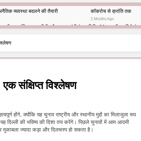
नैतिक व्यवस्था बदलने की तैयारी
कॉकरोच से क्रांति तक
2 Months Ago
भारतीय राजनीति में आज भी प्रासांगिक एव अद्वीतीय है महात्मा गांधी (पुण्य तिथि-30 जनवरी पर विशेष)
हार का शताब्दी समारोह
अलविदा “अंग्रेज़ों के ज़माने के जेलर”
िश्लेषण
10 Months Ago
 बंदा सिंह बहादुर की स्मृति में स्मारक निर्माण की दिशा में बढ़ते कदम
श से पूर्व यह’ ऑपरेशन सिन्दूर’ रुकेगा नहीं : मनमोहन शर्मा ‘शरण’ (संपादक)
क संक्षिप्त विश्लेषण
ं 9 आतंकी ठिकानों पर भारत ने की एयर स्ट्राइक (ऑपरेशन सिन्दूर)
ण समाज समन्वय समिति के व्दारा‌ ‘राष्ट्रीय प्रबुद्ध ब्राह्मण‌ महासम्मेलन‌’ का सफ
र्ण होंगे, क्योंकि यह चुनाव राष्ट्रीय और स्थानीय मुद्दों का मिलाजुला रूप
ता विलियम्स: एक ऐतिहासिक वापसी
 यह दिल्ली की भविष्य की दिशा तय करेंगे। पिछले चुनावों में आम आदमी
र मुकाबला ज्यादा कड़ा और दिलचस्प हो सकता है।
दिल्ली द्वारा ‘पुस्तक लोकार्पण, काव्य गोष्ठी एवं सम्मान समारोह’ का भव्य आयोजन