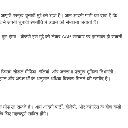
3 Years Ago
अंतरराष्ट्रीय मित्रता दिवस पर विशेष “किताबों के पन्नों से लेकर अनकही कहानियों तक”
र्ति प्रमुख चुनावी मुद्दे बने रहते हैं। आम आदमी पार्टी का दावा है कि
 इसे अपनी चुनावी रणनीति में उठाने की संभावना जताती हैं।
पा सरकारों से जवाबदेही कब?
कहां चला गया पुलिस के हाथों में
4 Days Ago
ुनावी मुद्दा होगा। बीजेपी इस मुद्दे को लेकर AAP सरकार पर हमलावर हो सकती
धीवाद की छाया या डिजिटल युग का नया प्रतिरोध?
संस्मरण : ग
4 Days Ago
ा, जिसमें सोशल मीडिया, रैलियां, और जनसभा प्रमुख भूमिका निभाएंगी।
 रुझान और अपेक्षाओं के अनुसार अधिक विकल्प मिलने की उम्मीद है।
 मोड़ ला सकते हैं। आम आदमी पार्टी, बीजेपी, और कांग्रेस के बीच कड़ी
े लिए महत्वपूर्ण साबित होंगे।