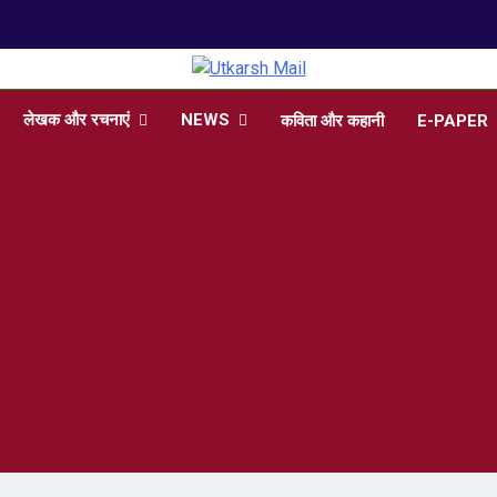
arsh Mail
 , Articles, Literature in Hindi and English
लेखक और रचनाएं
NEWS
कविता और कहानी
E-PAPER