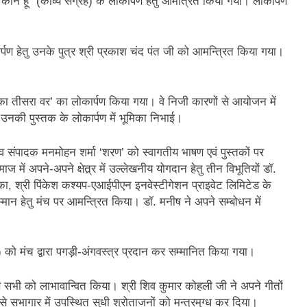
कौन हूँ” (काव्य संग्रह) के लोकार्पण हेतु आमंत्रित किया गया। लोकार्पण
3 Years Ago
अंतरराष्ट्रीय मित्रता दिवस पर विशेष “किताबों के पन्नों से लेकर अनकही कहानियों तक”
कार्पण हेतु उनके पुत्र श्री प्रकाश चंद पंत जी को आमन्त्रित किया गया।
पा सरकारों से जवाबदेही कब?
कहां चला गया पुलिस के हाथों में
5 Days Ago
धीवाद की छाया या डिजिटल युग का नया प्रतिरोध?
संस्मरण : ग
 का तीसरा वर’ का लोकार्पण किया गया। वे निजी कारणों से आयोजन में
5 Days Ago
उनकी पुस्तक के लोकार्पण में भूमिका निभाई।
संपादक मनमोहन शर्मा ‘शरण’ को स्वागतीय भाषण एवं पुस्तकों पर
 में अपने-अपने क्षेत्र्र में उल्लेखनीय योगदान हेतु तीन विभूतियों डॉ.
ारका, श्री पिंकेश कश्यप-एआईपीएन इनवेस्टीगेशन प्राइवेट लिमिटेड के
न हेतु मंच पर आमन्त्रित किया। डॉ. मनीष ने अपने सम्बोधन में
क्ष) को मंच द्वारा पगड़ी-अंगवस्त्र प्रदान कर सम्मानित किया गया।
से सभी को लाभावान्वित किया। श्री शिव कुमार कोहली जी ने अपने गीतों
ीतों से सभागार में उपस्थित सुधी श्रोताजनों को मन्त्रमुग्ध कर दिया।