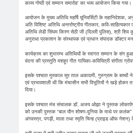
काव्य गोष्ठी एवं सम्मान समारोह’ का भव्य आयोजन किया गया।
2 Years Ago
कितना बदल गया इंसा
आयोजन के मुख्य अतिथि महर्षि यूनिवर्सिटी के महानिदेशक, अनुर
2 Years Ago
अति विशिष्ट अतिथि अन्तर्राष्ट्रीय गीतकार, कवि-साहित्यका
दिल्ली की फ़िरदौस ख़ा
अतिथि लेडी सिंघम किरण सेठी जी (दिल्ली पुलिस), श्री शि
2 Years Ago
अनुराधा प्रकाशन के संस्थापक एवं प्रधान संपादक डॉक्टर म
“अंतर्राष्ट्रीय महिल
2 Years Ago
कार्यक्रम का शुभारम्भ अतिथियों के स्वागत सम्मान के संग ह
राम नाम लो प्रेम से 
वंदना की प्रस्तुति मशहूर गीत गायिका-कवियित्री संगीता ग्रो
3 Years Ago
विश्व पुस्तक मेले (1
इसके पश्चात मुस्काल सुर ताल अकादमी, गुरुग्राम के बच्चों न
3 Years Ago
एवं प्रभावशाली थी कि मंचासीन सभी विभूतियों ने खड़े होकर तथ
२१वीं सदी में विश्व में
दिया।
3 Years Ago
सम
इसके पश्चात मंच संचालक डॉ. अजय ओझा ने पुस्तक लोकार्पण ह
3 Years Ago
को उनकी पुस्तक “बाल यौन शोषण-दुनिया के माथे पर कलंक” 
नोसेना प्रमुख एडमिरल
अंगवस्त्र, पगड़ी, माला तथा स्मृति चिन्ह (प्राइड ऑफ नेशन) क
3 Years Ago
डॉ. अम्बेडकर भारत क