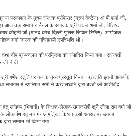
न’ (सम्पादकीय)
अबकी बार हुए न पार
ाधा प्रकाशन के मुख्य संरक्षक प्रोफेसर (ग्रुप कैप्टेन) ओ पी शर्मा जी,
2 Years Ago
र एवं आज तक समाचार चैनल के संपादक श्री पंकज शर्मा जी, विशिष्ट
न को मिला बेस्ट वालंटियर अवॉर्ड–लाल बिहारी लाल
समाज सेवा
व कुमार कोहली जी (मानद कोच दिल्ली पुलिस सिविल डिफेंस), आयोजक
2 Years A
नमोहन शर्मा ‘शरण’ की गरिमामयी उपस्थिति थी।
ा दिवस “ की बहुत बहुत बधाई
भारत रत्न जननायक कर्पूरी ठाकुर
3 Years Ago
ुआ तथा दीप प्रज्ज्वलन की प्रक्रिया को संपादित किया गया। सरस्वती
– मनमोहन शर्मा ‘शरण’ (सम्पादकीय )
वर जी ने दी।
0-18 फरवरी) में अनुराधा प्रकाशन के स्टाल पर अपनी पुस्तक को प्रदर्शित/विमोचन ह
े श्री गणेश स्तुति पर कथक नृत्य प्रस्तुत किया। प्रस्तुति इतनी आकर्षक
ा सभागार में उपस्थित सभी ने करतलध्वनि द्वारा बच्चों को आशीर्वाद
 हिंदी भाषा की स्वीकृति
मत बहाओ खून
3 Years Ago
्पादकीय : इंडिया / भारत , जी-20 में ‘भार-त’ का चमका सितारा
ेतु लोोहरू (भिवानी) के शिक्षक-लेखक-समाजसेवी श्री लीला राम वर्मा जी
के लोकार्पण हेतु मंच पर आमंत्रित किया। इसी अवसर पर उनका
 आर हरि कुमार ने किया अनुराधा प्रकाशन की पुस्तकों एवं ‘उत्कर्ष मेल’ का लोकार
े द्वारा सम्मान भी किया गया।
े भव्यभाल पर एक सुरम्य तिलकहैं
श्री हनुमानजी का जन्म महोत