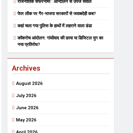
राजनीतिक सफरनामा : आन्दोलन से उपजे सवाल
पेपर लीक पर गैर-भाजपा सरकारों से जवाबदेही कब?
 मे तत्पर दानवीर परिवार
कहां चला गया पुलिस के हाथों में लहराने वाला डंडा
go
कॉकरोच आंदोलन: गांधीवाद की छाया या डिजिटल युग का
नया प्रतिरोध?
Archives
ेतु संपर्क करें
August 2026
July 2026
June 2026
्पण
डॉक्टर सरोजिनी प्रीतम कहिन
May 2026
3 Years Ago
्सव का भव्य आयोजन
April 2026