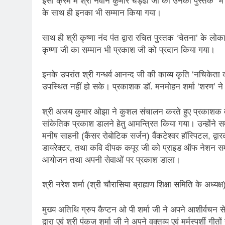
इसी क्रम में श्री नवीन कुमार चड्ढा जी को उनकी पुस्तक “मैं 
3 Years Ago
के साथ ही इनका भी सम्मान किया गया।
4 Days Ago
साथ ही श्री कृष्णा नंद पंत द्वारा रचित पुस्तक ‘चेतना’ के लो
पेपर लीक पर गैर-भाज
कृष्णा जी का सम्मान भी प्रकाश जी को प्रदान किया गया।
5 Days Ago
कॉकरोच आंदोलन: गां
इनके उपरांत श्री गन्धर्व आनन्द जी की काव्य कृति ‘नचिकेता
5 Days Ago
उपस्थित नहीं हो सके। प्रकाशक डॉ. मनमोहन शर्मा ‘शरण’ ने 
श्री अजय कुमार ओझा ने कुशल संचालन करते हुए प्रकाशक व 
सांकेतिक प्रकाश डालने हेतु आमन्त्रित किया गया। उन्होंने समाज
मनीष साहनी (कैंसर रोबोटिक सर्जन) वैंकटेश्वर हॉस्पिटल, द्व
डायरेक्टर, तथा कवि दीपक कपूर जी को प्राइड ऑफ नेशन सम्मा
आयोजन तथा अपनी सेवाओं पर प्रकाश डाला।
श्री नरेश शर्मा (श्री चौरासिया ब्राह्मण शिक्षा समिति के अध्य
मुख्य अतिथि ग्रुप कैप्टन ओ पी शर्मा जी ने अपने आशीर्वचन 
द्वारा एवं श्री पंकज शर्मा जी ने अपने वक्तव्य एवं मर्मस्पर्शी ग