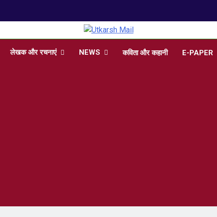
arsh Mail
 , Articles, Literature in Hindi and English
लेखक और रचनाएं
NEWS
कविता और कहानी
E-PAPER