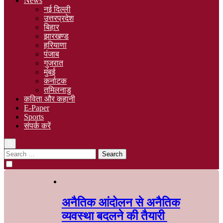
News
नई दिल्ली
उत्तरप्रदेश
बिहार
झारखण्ड
हरियाणा
पंजाब
गुजरात
मुंबई
कर्नाटक
तमिलनाडु
कविता और कहानी
E-Paper
Sports
संपर्क करें
अनैतिक आंदोलन से अनैतिक
व्यवस्था बदलने की तैयारी