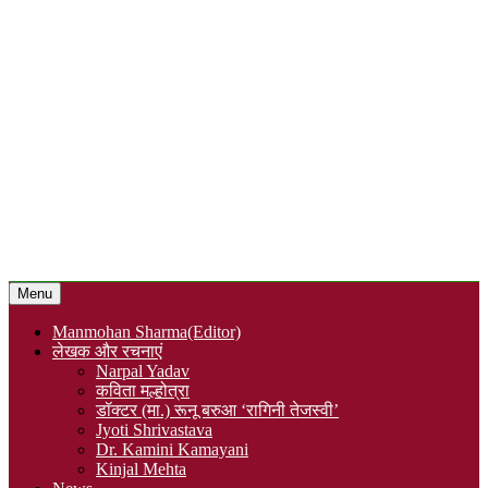
Menu
Manmohan Sharma(Editor)
लेखक और रचनाएं
Narpal Yadav
कविता मल्होत्रा
डॉक्टर (मा.) रूनू बरुआ ‘रागिनी तेजस्वी’
Jyoti Shrivastava
Dr. Kamini Kamayani
Kinjal Mehta