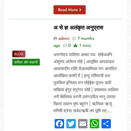
Read More
अ से ज्ञ अलंकृत अनुप्रास
admin
7 months
ago
0
1 mins
BLOG
‌अरुणोदय लालिमा अम्बर पथ सोहेअवनि
अंशुमय अंर्तमन मोहे | आभूषित आभामंडल
कविता और कहानी
आकाशदीप राशि मेंआध्यात्मिक मन आनंदित
आलोकित काशी में | इन्दु रश्मिमयी धरा
पुलकित इन्दिवर मन मोहेईश पूजन चली
सखियां इंगुर श्रृंगार सोहे | उषाकाल लालिमा
भरी क्षितिपथ धरणी उमंगउदित भानु उत्पल
खिला उद्यान पुष्प बहुरंग | ऋत्विक ऋजु
मनिषी श्रेष्ठ सर्वदाऋषि तप भूमि तट…
Facebook
Twitter
Email
Whats
Sha