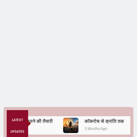
्यवस्था बदलने की तैयारी
LATEST
कॉकरोच से क्रांति तक
3 Months Ago
UPDATES